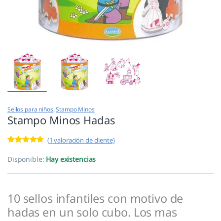
Sellos para niños
,
Stampo Minos
Stampo Minos Hadas
(
1
valoración de cliente)
Valorado con
1
5.00
de 5 en
Disponible:
Hay existencias
base a
valoración de
un cliente
10 sellos infantiles con motivo de
hadas en un solo cubo. Los mas