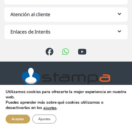
Atención al cliente
Enlaces de Interés
Utilizamos cookies para ofrecerte la mejor experiencia en nuestra
Atención telefónica de 10:00 h.
web.
a 13:00 h. de Lunes a Viernes
Puedes aprender más sobre qué cookies utilizamos o
956 344 058
desactivarlas en los
.
ajustes
Aceptar
Ajustes