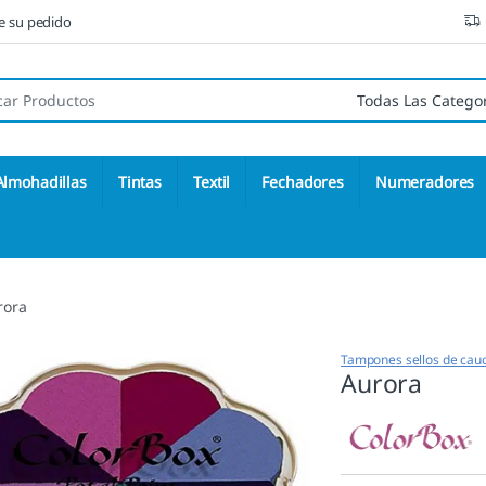
ne su pedido
 de:
Almohadillas
Tintas
Textil
Fechadores
Numeradores
rora
Tampones sellos de cau
Aurora