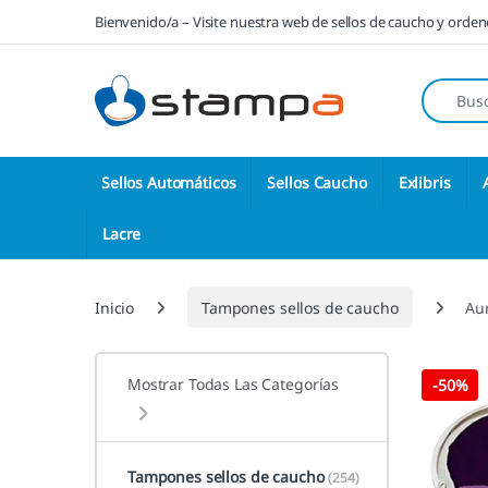
Saltar a la navegación
Saltar al contenido
Bienvenido/a – Visite nuestra web de sellos de caucho y orde
Búsqueda
Sellos Automáticos
Sellos Caucho
Exlibris
Lacre
Inicio
Tampones sellos de caucho
Au
Mostrar Todas Las Categorías
-
50%
Tampones sellos de caucho
(254)