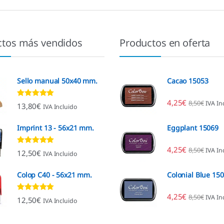
ctos más vendidos
Productos en oferta
Sello manual 50x40 mm.
Cacao 15053
4,25
€
8,50
€
IVA In
Valorado con
13,80
€
IVA Incluido
4.80
de 5
Imprint 13 - 56x21 mm.
Eggplant 15069
4,25
€
8,50
€
IVA In
Valorado con
12,50
€
IVA Incluido
4.96
de 5
Colop C40 - 56x21 mm.
Colonial Blue 15
4,25
€
8,50
€
IVA In
Valorado con
12,50
€
IVA Incluido
4.89
de 5