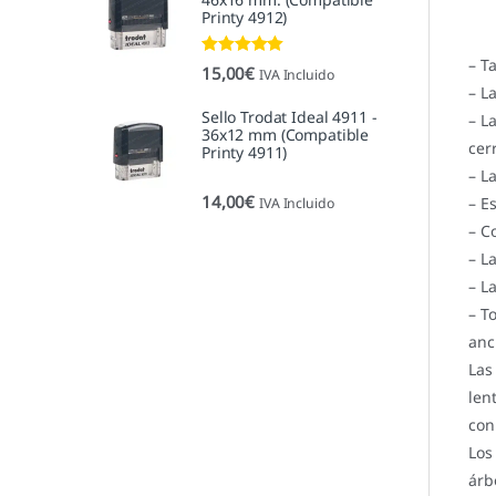
Printy 4912)
– T
Valorado con
15,00
€
IVA Incluido
5.00
de 5
– L
Sello Trodat Ideal 4911 -
– L
36x12 mm (Compatible
cer
Printy 4911)
– L
14,00
€
– E
IVA Incluido
– C
– L
– L
– T
anc
La
len
con
Lo
árb