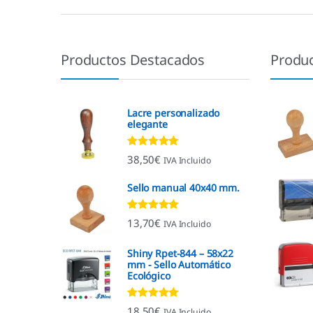
Productos Destacados
Produ
Lacre personalizado
elegante
Valorado con
38,50
€
IVA Incluido
4.92
de 5
Sello manual 40x40 mm.
Valorado con
13,70
€
IVA Incluido
4.96
de 5
Shiny Rpet-844 – 58x22
mm - Sello Automático
Ecológico
Valorado con
18,50
€
IVA Incluido