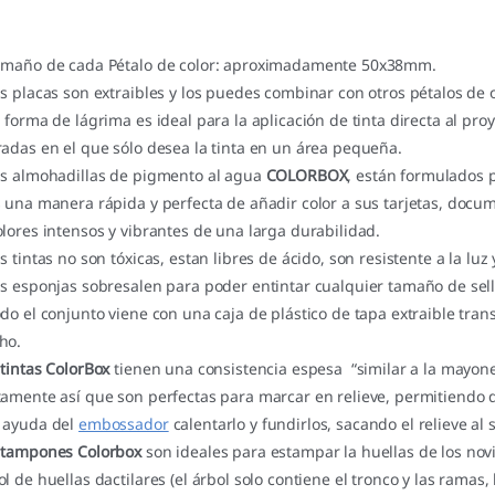
amaño de cada Pétalo de color: aproximadamente 50x38mm.
as placas son extraibles y los puedes combinar con otros pétalos de ot
a forma de lágrima es ideal para la aplicación de tinta directa al pro
radas en el que sólo desea la tinta en un área pequeña.
as almohadillas de pigmento al agua
COLORBOX
, están formulados 
s una manera rápida y perfecta de añadir color a sus tarjetas, docu
olores intensos y vibrantes de una larga durabilidad.
as tintas no son tóxicas, estan libres de ácido, son resistente a la luz
as esponjas sobresalen para poder entintar cualquier tamaño de sell
odo el conjunto viene con una caja de plástico de tapa extraible tra
ho.
s
tintas ColorBox
tienen una consistencia espesa “similar a la mayones
tamente así que son perfectas para marcar en relieve, permitiendo 
 ayuda del
embossador
calentarlo y fundirlos, sacando el relieve al s
s
tampones Colorbox
son ideales para estampar la huellas de los novi
ol de huellas dactilares (el árbol solo contiene el tronco y las ramas,