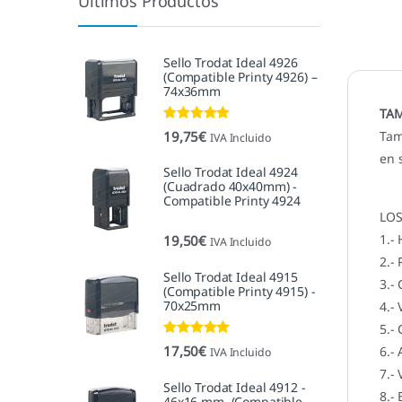
Últimos Productos
Sello Trodat Ideal 4926
(Compatible Printy 4926) –
74x36mm
TA
Valorado con
19,75
€
Tam
IVA Incluido
5.00
de 5
en s
Sello Trodat Ideal 4924
(Cuadrado 40x40mm) -
Compatible Printy 4924
LOS
1.- 
19,50
€
IVA Incluido
2.- 
Sello Trodat Ideal 4915
3.- 
(Compatible Printy 4915) -
70x25mm
4.-
5.- 
Valorado con
17,50
€
6.- 
IVA Incluido
5.00
de 5
7.- 
Sello Trodat Ideal 4912 -
8.- 
46x16 mm. (Compatible