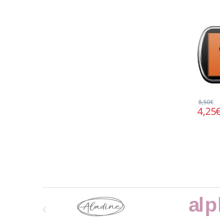
8,50
€
4,25
Marcas De Carrusel