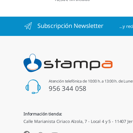
4.96
de 5
Subscripción Newsletter
...y re
Atención telefónica de 10:00 h. a 13:00 h. de Lune
956 344 058
Información tienda:
Calle Marianista Ciriaco Alzola, 7 - Local 4 y 5 - 11407 Jer