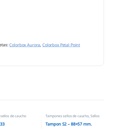
etas:
Colorbox Aurora
,
Colorbox Petal Point
sellos de caucho
Tampones sellos de caucho
,
Sellos
empresas
033
Tampon S2 – 88×57 mm.