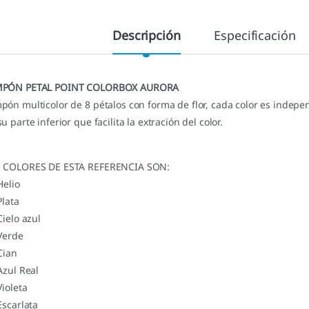
Descripción
Especificación
MPÓN PETAL POINT COLORBOX AURORA
pón multicolor de 8 pétalos con forma de flor, cada color es indepen
u parte inferior que facilita la extración del color.
 COLORES DE ESTA REFERENCIA SON:
Helio
Plata
Cielo azul
 Verde
Cian
Azul Real
Violeta
Escarlata