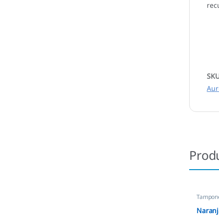
rec
SK
Aur
Prod
Tampone
Naranj