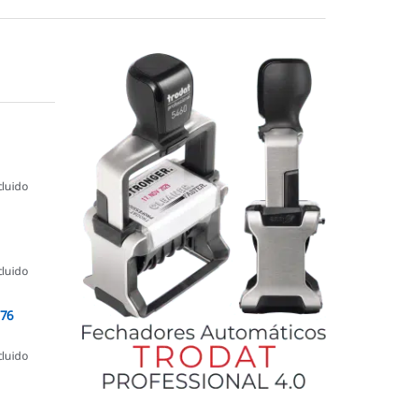
cluido
cluido
076
cluido