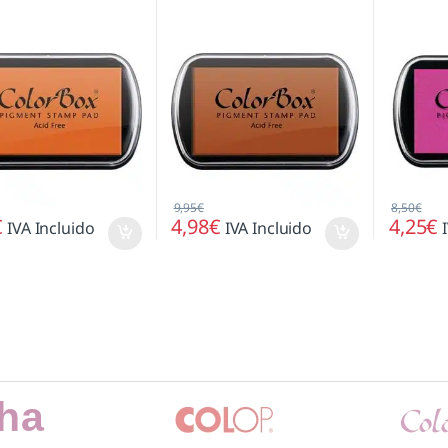
9,95
€
8,50
€
€
4,98
€
4,25
€
IVA Incluido
IVA Incluido