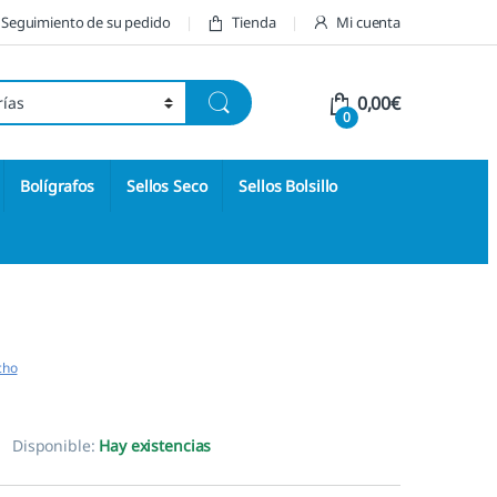
Seguimiento de su pedido
Tienda
Mi cuenta
0,00
€
0
Bolígrafos
Sellos Seco
Sellos Bolsillo
cho
Disponible:
Hay existencias