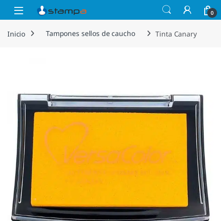
Saltar a la navegación
Saltar al contenido
Open
0
Inicio
Tampones sellos de caucho
Tinta Canary