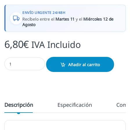
ENVÍO URGENTE 24/48H
Recíbelo entre el
Martes 11
y el
Miércoles 12 de
Agosto
6,80
€
IVA Incluido
Tinta Canary cantidad
Añadir al carrito
Descripción
Especificación
Come