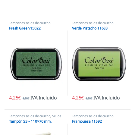
Tampones sellos de caucho
Tampones sellos de caucho
Fresh Green 15022
Verde Pistacho 11683
4,25
€
IVA Incluido
4,25
€
IVA Incluido
8,50
€
8,50
€
Tampones sellos de caucho
,
Sellos
Tampones sellos de caucho
empresas
Tampón S3 – 110×70 mm.
Frambuesa 11592