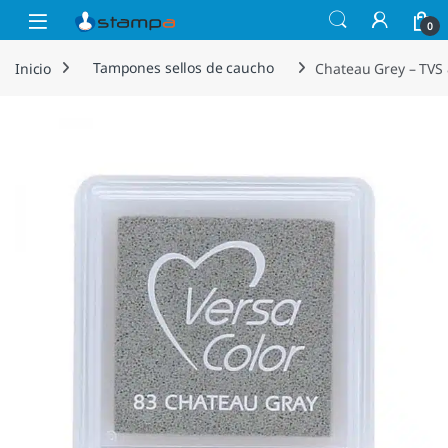
Saltar a la navegación
Saltar al contenido
Open
0
Inicio
Tampones sellos de caucho
Chateau Grey – TVS