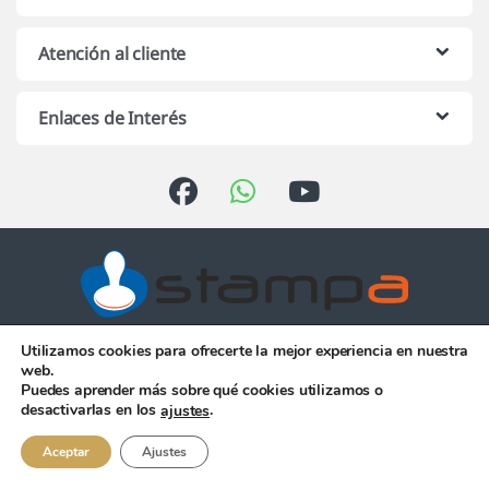
Atención al cliente
Enlaces de Interés
Utilizamos cookies para ofrecerte la mejor experiencia en nuestra
Atención telefónica de 10:00 h.
web.
a 13:00 h. de Lunes a Viernes
Puedes aprender más sobre qué cookies utilizamos o
956 344 058
desactivarlas en los
.
ajustes
Aceptar
Ajustes