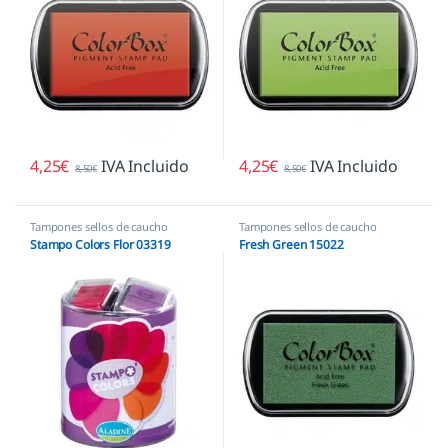
4,25
€
IVA Incluido
4,25
€
IVA Incluido
8,50
€
8,50
€
Tampones sellos de caucho
Tampones sellos de caucho
Stampo Colors Flor 03319
Fresh Green 15022