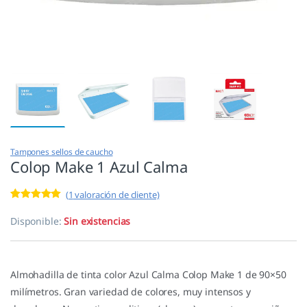
Tampones sellos de caucho
Colop Make 1 Azul Calma
(
1
valoración de cliente)
Valorado con
1
5.00
de 5 en
Disponible:
Sin existencias
base a
valoración de
un cliente
Almohadilla de tinta color Azul Calma Colop Make 1 de 90×50
milímetros. Gran variedad de colores, muy intensos y