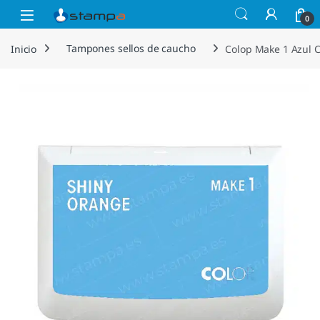
Saltar a la navegación
Saltar al contenido
Open
0
Inicio
Tampones sellos de caucho
Colop Make 1 Azul 