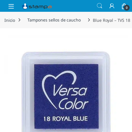
Saltar a la navegación
Saltar al contenido
Open
0
Inicio
Tampones sellos de caucho
Blue Royal – TVS 18