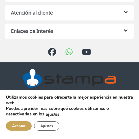
Atención al cliente
Enlaces de Interés
Utilizamos cookies para ofrecerte la mejor experiencia en nuestra
Atención telefónica de 10:00 h.
web.
a 13:00 h. de Lunes a Viernes
Puedes aprender más sobre qué cookies utilizamos o
956 344 058
desactivarlas en los
.
ajustes
Aceptar
Ajustes