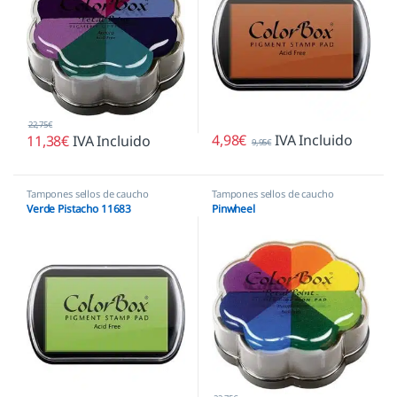
22,75
€
4,98
€
IVA Incluido
11,38
€
IVA Incluido
9,95
€
Tampones sellos de caucho
Tampones sellos de caucho
Verde Pistacho 11683
Pinwheel