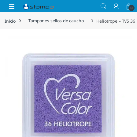
Saltar a la navegación
Saltar al contenido
Open
0
Inicio
Tampones sellos de caucho
Heliotrope – TVS 36