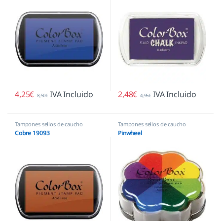
4,25
€
IVA Incluido
2,48
€
IVA Incluido
8,50
€
4,95
€
Tampones sellos de caucho
Tampones sellos de caucho
Cobre 19093
Pinwheel