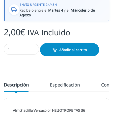
ENVÍO URGENTE 24/48H
Recíbelo entre el
Martes 4
y el
Miércoles 5 de
Agosto
2,00
€
IVA Incluido
Heliotrope - TVS 36 cantidad
Añadir al carrito
Descripción
Especificación
Come
Almohadilla Versacolor HELIOTROPE TVS 36