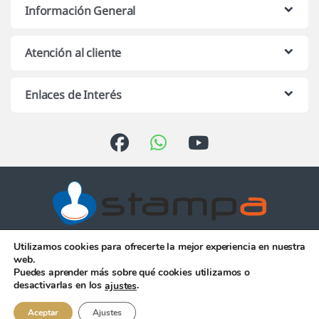
Información General
Atención al cliente
Enlaces de Interés
Utilizamos cookies para ofrecerte la mejor experiencia en nuestra
Atención telefónica de 10:00 h.
web.
a 13:00 h. de Lunes a Viernes
Puedes aprender más sobre qué cookies utilizamos o
956 344 058
desactivarlas en los
.
ajustes
Aceptar
Ajustes