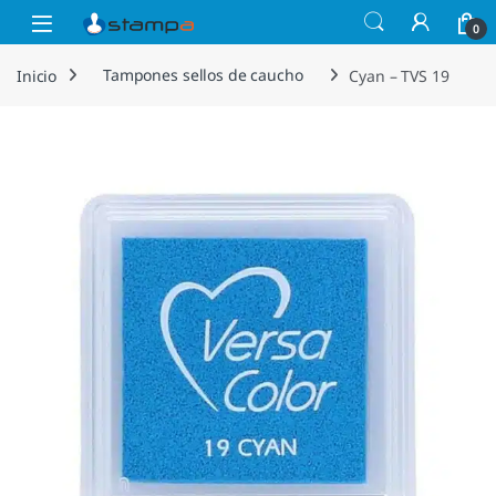
Saltar a la navegación
Saltar al contenido
Open
0
Inicio
Tampones sellos de caucho
Cyan – TVS 19