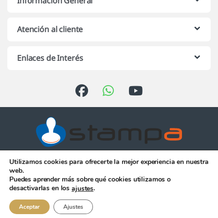
Información General
Atención al cliente
Enlaces de Interés
Utilizamos cookies para ofrecerte la mejor experiencia en nuestra
Atención telefónica de 10:00 h.
web.
a 13:00 h. de Lunes a Viernes
Puedes aprender más sobre qué cookies utilizamos o
956 344 058
desactivarlas en los
.
ajustes
Aceptar
Ajustes