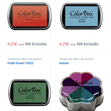
4,25
€
IVA Incluido
4,25
€
IVA Incluido
8,50
€
8,50
€
Tampones sellos de caucho
Tampones sellos de caucho
Fresh Green 15022
Aurora