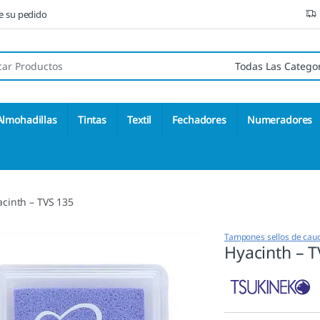
ne su pedido
 de:
Almohadillas
Tintas
Textil
Fechadores
Numeradores
acinth – TVS 135
Tampones sellos de cau
Hyacinth – 