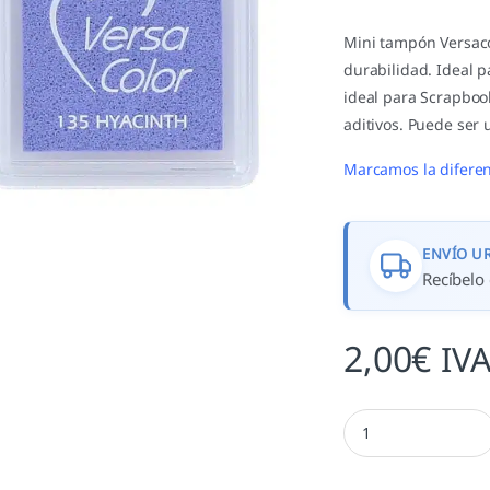
Mini tampón Versaco
durabilidad. Ideal 
ideal para Scrapboo
aditivos. Puede ser 
Marcamos la diferen
ENVÍO U
Recíbelo 
2,00
€
IVA
Hyacinth - TVS 135 