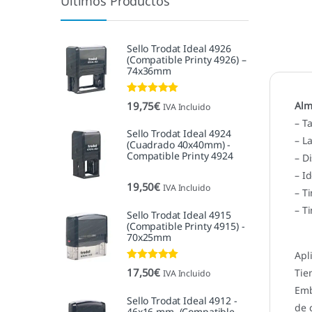
Últimos Productos
Sello Trodat Ideal 4926
(Compatible Printy 4926) –
74x36mm
Valorado con
19,75
€
Alm
IVA Incluido
5.00
de 5
– T
Sello Trodat Ideal 4924
– L
(Cuadrado 40x40mm) -
Compatible Printy 4924
– D
– I
19,50
€
IVA Incluido
– T
– T
Sello Trodat Ideal 4915
(Compatible Printy 4915) -
70x25mm
Apl
Valorado con
17,50
€
Tie
IVA Incluido
5.00
de 5
Emb
Sello Trodat Ideal 4912 -
de 
46x16 mm. (Compatible