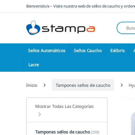
Saltar a la navegación
Saltar al contenido
Bienvenido/a – Visite nuestra web de sellos de caucho y orde
Búsqueda
Sellos Automáticos
Sellos Caucho
Exlibris
Lacre
Inicio
Tampones sellos de caucho
Hy
Mostrar Todas Las Categorías
Tampones sellos de caucho
(258)