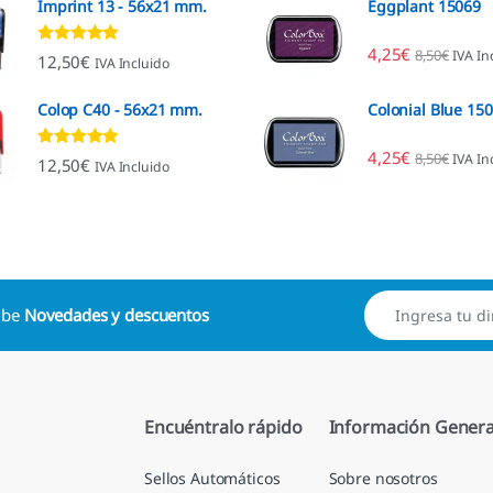
Imprint 13 - 56x21 mm.
Eggplant 15069
4,25
€
8,50
€
IVA In
Valorado con
12,50
€
IVA Incluido
4.96
de 5
Colop C40 - 56x21 mm.
Colonial Blue 15
4,25
€
8,50
€
IVA In
Valorado con
12,50
€
IVA Incluido
4.88
de 5
cibe
Novedades y descuentos
Encuéntralo rápido
Información Genera
Sellos Automáticos
Sobre nosotros