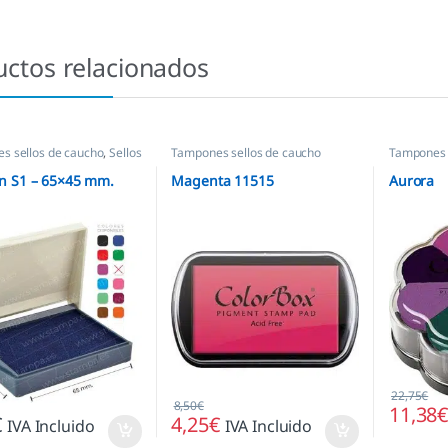
uctos relacionados
s sellos de caucho
,
Sellos
Tampones sellos de caucho
Tampones 
as
 S1 – 65×45 mm.
Magenta 11515
Aurora
22,75
€
8,50
€
11,38
€
4,25
€
IVA Incluido
IVA Incluido