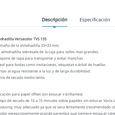
Descripción
Especificación
ohadilla Versacolor TVS 135
amaño de la almohadilla 33×33 mm.
a almohadilla sobresale de la caja para sellos mas grandes.
ispone de tapa para transportar y evitar manchas
deal para bodas como invitaciones, etiquetas o árbol de huellas
intas al agua resistente a la luz y de larga durabilidad.
inta de secado medio lento.
icación para papel offset (sin estucar o brillantes)
mpo de secado de 10 a 15 minutos sobre papeles sin estucar. Varía 
ossing: muy adecuado ya que se seca lentamente (recomendado util
color excepcionalmente grande garantiza que siempre tenga el color