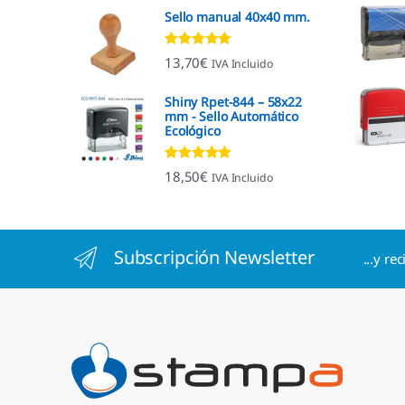
Sello manual 40x40 mm.
Valorado con
13,70
€
IVA Incluido
4.96
de 5
Shiny Rpet-844 – 58x22
mm - Sello Automático
Ecológico
Valorado con
18,50
€
IVA Incluido
4.96
de 5
Subscripción Newsletter
...y re