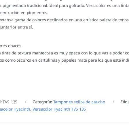
ta pigmentada tradicional.Ideal para gofrado. Versacolor es una tint
centración en pigmentos.
extensa gama de colores declinados en una artística paleta de tonos
juntarlos entre sí.
ores opacos
a tinta de textura mantecosa es muy opaca con lo que vas a poder c
ros como oscuros en cartulinas y papeles mate para los que está in
U:
TVS 135
Categoría:
Tampones sellos de caucho
Etiq
sacolor Hyacinth
,
Versacolor Hyacinth TVS 135