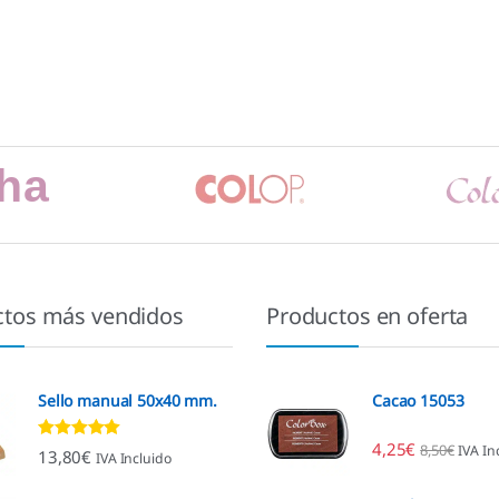
ctos más vendidos
Productos en oferta
Sello manual 50x40 mm.
Cacao 15053
4,25
€
8,50
€
IVA In
Valorado con
13,80
€
IVA Incluido
4.80
de 5