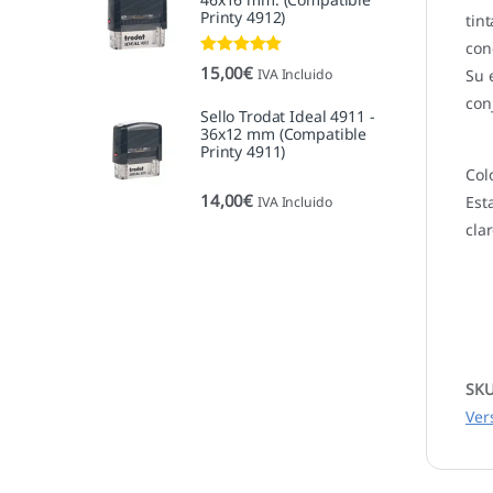
Printy 4912)
tin
con
Valorado con
15,00
€
IVA Incluido
Su 
5.00
de 5
con
Sello Trodat Ideal 4911 -
36x12 mm (Compatible
Printy 4911)
Col
14,00
€
Est
IVA Incluido
cla
SK
Ver