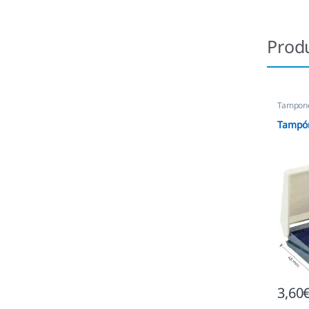
Prod
Tampone
empres
Tampón
3,60