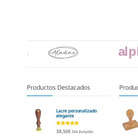
Marcas De Carrusel
Productos Destacados
Produ
Lacre personalizado
elegante
Valorado con
38,50
€
IVA Incluido
4.92
de 5