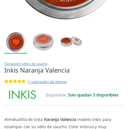
Tampones sellos de caucho
Inkis Naranja Valencia
(
1
valoración de cliente)
Valorado con
1
5.00
de 5 en
Disponible:
Solo quedan 5 disponibles
base a
valoración de
un cliente
Almohadilla de tinta
Naranja Valencia
modelo Inkis para
estampar con su sello de caucho. Color intenso y muy