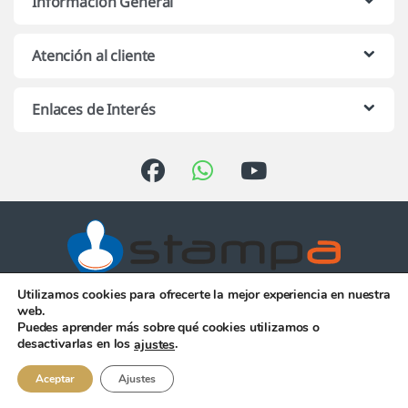
Información General
Atención al cliente
Enlaces de Interés
Utilizamos cookies para ofrecerte la mejor experiencia en nuestra
Atención telefónica de 10:00 h.
web.
a 13:00 h. de Lunes a Viernes
Puedes aprender más sobre qué cookies utilizamos o
956 344 058
desactivarlas en los
.
ajustes
Aceptar
Ajustes