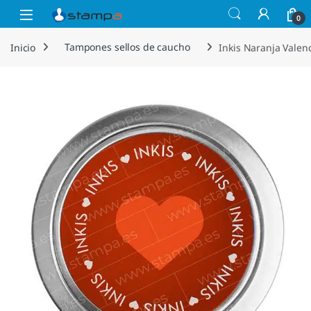
Saltar a la navegación
Saltar al contenido
Open
0
Inicio
Tampones sellos de caucho
Inkis Naranja Valen