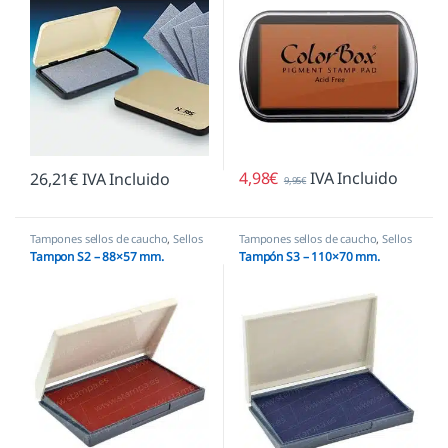
4,98
€
IVA Incluido
26,21
€
IVA Incluido
9,95
€
Tampones sellos de caucho
,
Sellos
Tampones sellos de caucho
,
Sellos
empresas
empresas
Tampon S2 – 88×57 mm.
Tampón S3 – 110×70 mm.