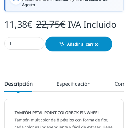
Agosto
22,75
€
11,38
€
IVA Incluido
Pinwheel cantidad
Añadir al carrito
Descripción
Especificación
Come
TAMPÓN PETAL POINT COLORBOX PINWHEEL
Tampón multicolor de 8 pétalos con forma de flor,
cada color es independiente y fácil de extraer. Tiene