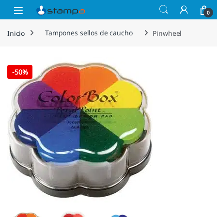
Saltar a la navegación
Saltar al contenido
Open
0
Inicio
Tampones sellos de caucho
Pinwheel
-
50%