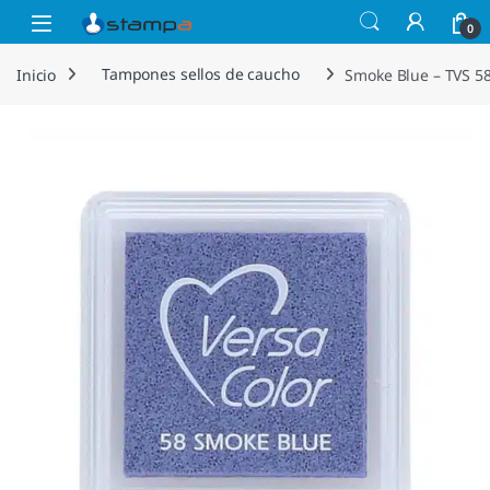
Saltar a la navegación
Saltar al contenido
Open
0
Inicio
Tampones sellos de caucho
Smoke Blue – TVS 5