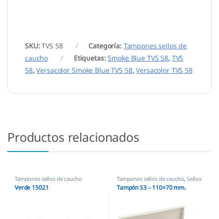
SKU:
TVS 58
Categoría:
Tampones sellos de
caucho
Etiquetas:
Smoke Blue TVS 58
,
TVS
58
,
Versacolor Smoke Blue TVS 58
,
Versacolor TVS 58
Productos relacionados
Tampones sellos de caucho
Tampones sellos de caucho
,
Sellos
empresas
Verde 15021
Tampón S3 – 110×70 mm.