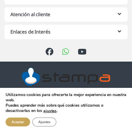
Atención al cliente
Enlaces de Interés
Utilizamos cookies para ofrecerte la mejor experiencia en nuestra
Atención telefónica de 10:00 h.
web.
a 13:00 h. de Lunes a Viernes
Puedes aprender más sobre qué cookies utilizamos o
956 344 058
desactivarlas en los
.
ajustes
Aceptar
Ajustes