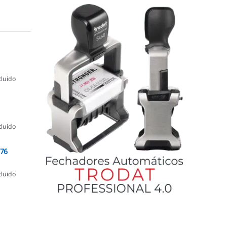
cluido
cluido
076
cluido