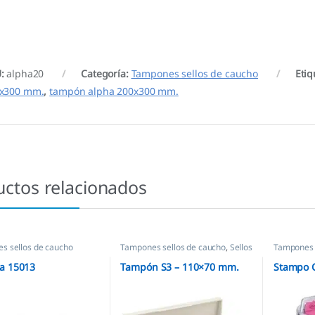
U:
alpha20
Categoría:
Tampones sellos de caucho
Etiq
x300 mm.
,
tampón alpha 200x300 mm.
uctos relacionados
s sellos de caucho
Tampones sellos de caucho
,
Sellos
Tampones 
empresas
a 15013
Tampón S3 – 110×70 mm.
Stampo C