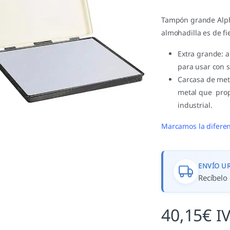
Tampón grande Alpha
almohadilla es de fi
Extra grande: 
para usar con 
Carcasa de meta
metal que prop
industrial.
Marcamos la diferen
ENVÍO U
Recíbelo 
40,15
€
I