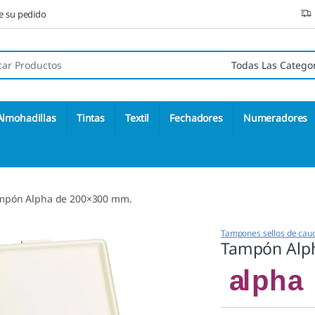
ne su pedido
 de:
Almohadillas
Tintas
Textil
Fechadores
Numeradores
mpón Alpha de 200×300 mm.
Tampones sellos de cau
Tampón Alp