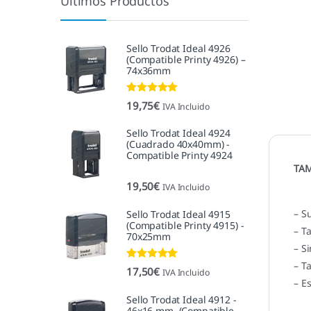
Últimos Productos
Sello Trodat Ideal 4926
(Compatible Printy 4926) –
74x36mm
Valorado con
19,75
€
IVA Incluido
5.00
de 5
Sello Trodat Ideal 4924
(Cuadrado 40x40mm) -
Compatible Printy 4924
TAM
19,50
€
IVA Incluido
– S
Sello Trodat Ideal 4915
(Compatible Printy 4915) -
– T
70x25mm
– Si
– T
Valorado con
17,50
€
IVA Incluido
5.00
de 5
– E
Sello Trodat Ideal 4912 -
46x16 mm. (Compatible