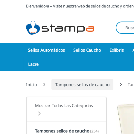
Saltar a la navegación
Saltar al contenido
Bienvenido/a – Visite nuestra web de sellos de caucho y orde
Búsqueda
Sellos Automáticos
Sellos Caucho
Exlibris
Lacre
Inicio
Tampones sellos de caucho
Ta
Mostrar Todas Las Categorías
Tampones sellos de caucho
(254)