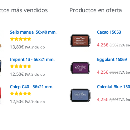
ctos más vendidos
Productos en oferta
Sello manual 50x40 mm.
Cacao 15053
4,25
€
8,50
€
IVA In
Valorado con
13,80
€
IVA Incluido
4.80
de 5
Imprint 13 - 56x21 mm.
Eggplant 15069
4,25
€
8,50
€
IVA In
Valorado con
12,50
€
IVA Incluido
4.96
de 5
Colop C40 - 56x21 mm.
Colonial Blue 15
4,25
€
8,50
€
IVA In
Valorado con
12,50
€
IVA Incluido
4.89
de 5