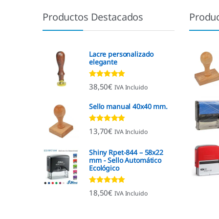
Productos Destacados
Produ
Lacre personalizado
elegante
Valorado con
38,50
€
IVA Incluido
4.92
de 5
Sello manual 40x40 mm.
Valorado con
13,70
€
IVA Incluido
4.96
de 5
Shiny Rpet-844 – 58x22
mm - Sello Automático
Ecológico
Valorado con
18,50
€
IVA Incluido
4.96
de 5