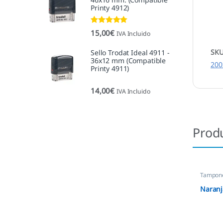
Printy 4912)
Valorado con
15,00
€
IVA Incluido
5.00
de 5
SK
Sello Trodat Ideal 4911 -
36x12 mm (Compatible
200
Printy 4911)
14,00
€
IVA Incluido
Prod
Tampone
Naranj