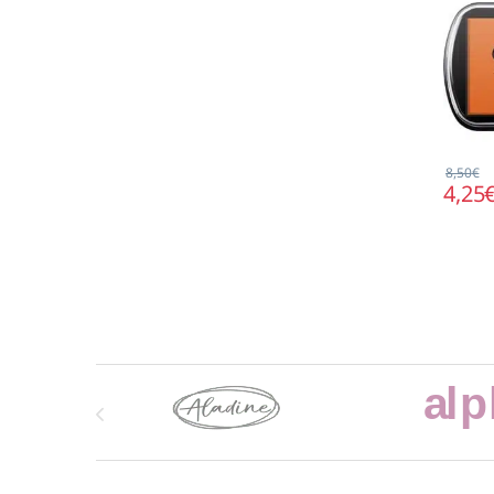
8,50
€
4,25
Marcas De Carrusel