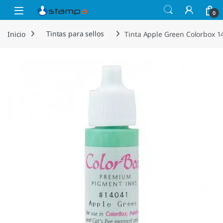
Saltar a la navegación
Saltar al contenido
Open
0
Inicio
Tintas para sellos
Tinta Apple Green Colorbox 1