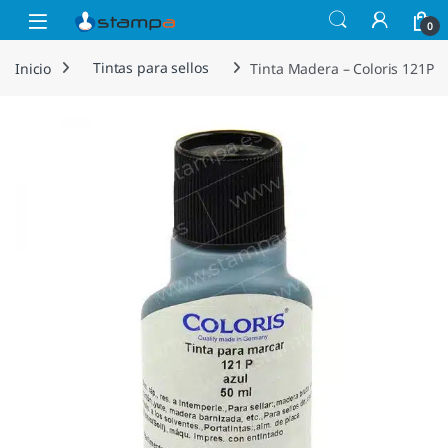
Saltar a la navegación
Saltar al contenido
Open
0
Inicio
Tintas para sellos
Tinta Madera – Coloris 121P