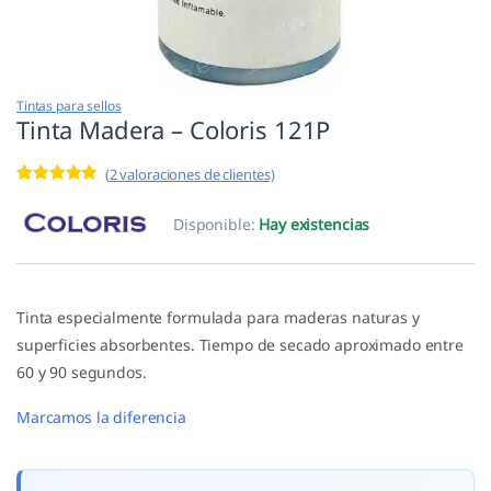
Tintas para sellos
Tinta Madera – Coloris 121P
(
2
valoraciones de clientes)
Valorado con
2
5.00
de 5 en
Disponible:
Hay existencias
base a
valoracione
s de
clientes
Tinta especialmente formulada para maderas naturas y
superficies absorbentes. Tiempo de secado aproximado entre
60 y 90 segundos.
Marcamos la diferencia