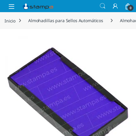
Saltar a la navegación
Saltar al contenido
Open
0
Inicio
Almohadillas para Sellos Automáticos
Almohad