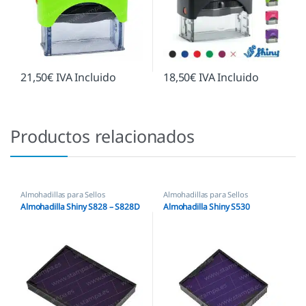
21,50
€
IVA Incluido
18,50
€
IVA Incluido
Productos relacionados
Almohadillas para Sellos
Almohadillas para Sellos
Automáticos
,
Almohadillas Shiny
Automáticos
,
Almohadillas Shiny
Almohadilla Shiny S828 – S828D
Almohadilla Shiny S530