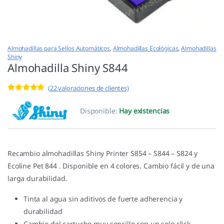
Almohadillas para Sellos Automáticos
,
Almohadillas Ecológicas
,
Almohadillas
Shiny
Almohadilla Shiny S844
(
22
valoraciones de clientes)
Valorado con
22
4.95
de 5 en
Disponible:
Hay existencias
base a
valoracione
s de
clientes
Recambio almohadillas Shiny Printer S854 – S844 – S824 y
Ecoline Pet 844 . Disponible en 4 colores. Cambio fácil y de una
larga durabilidad.
Tinta al agua sin aditivos de fuerte adherencia y
durabilidad
Cambio del cartucho muy sencillo con un solo click.