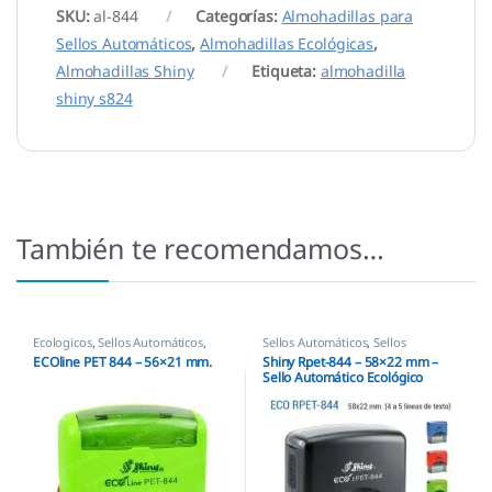
SKU:
al-844
Categorías:
Almohadillas para
Sellos Automáticos
,
Almohadillas Ecológicas
,
Almohadillas Shiny
Etiqueta:
almohadilla
shiny s824
También te recomendamos…
Ecologicos
,
Sellos Automáticos
,
Sellos Automáticos
,
Sellos
Shiny
empresas
,
Shiny
ECOline PET 844 – 56×21 mm.
Shiny Rpet-844 – 58×22 mm –
Sello Automático Ecológico