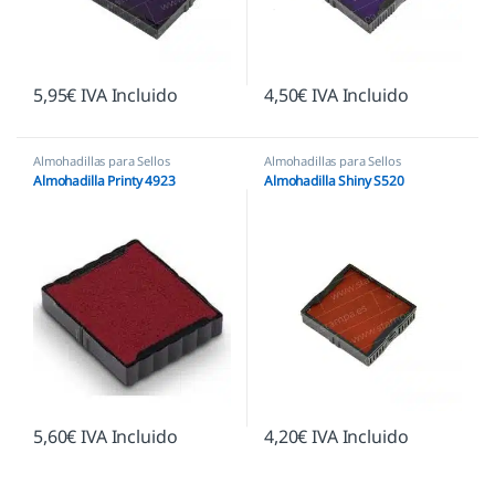
5,95
€
IVA Incluido
4,50
€
IVA Incluido
Almohadillas para Sellos
Almohadillas para Sellos
Automáticos
,
Almohadillas Trodat
Automáticos
,
Almohadillas Shiny
Almohadilla Printy 4923
Almohadilla Shiny S520
5,60
€
IVA Incluido
4,20
€
IVA Incluido