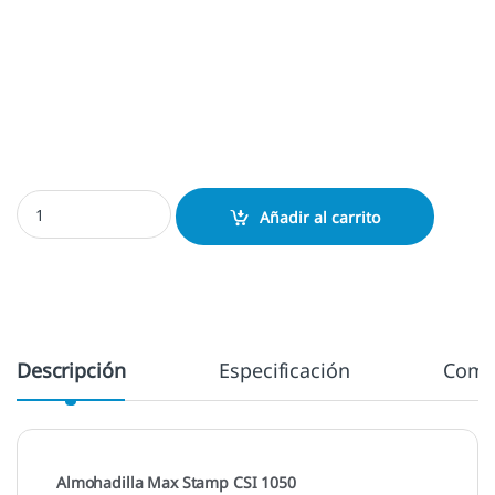
Almohadilla Max Stamp CSI 1050 cantidad
Añadir al carrito
Descripción
Especificación
Come
Almohadilla Max Stamp CSI 1050