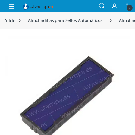
Saltar a la navegación
Saltar al contenido
Open
0
Inicio
Almohadillas para Sellos Automáticos
Almohad