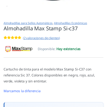
Almohadillas para Sellos Automáticos
,
Almohadillas Económicas
Almohadilla Max Stamp Si-c37
(
2
valoraciones de clientes)
Valorado con
2
5.00
de 5 en
Disponible:
Hay existencias
base a
valoracione
s de
clientes
Cartucho de tinta para el modelo Max Stamp Si-C37 con
referencia Sic 37. Colores disponibles en negro, rojo, azul,
verde, violeta y sin entintar.
Marcamos la diferencia