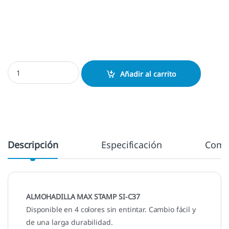
Almohadilla Max Stamp Si-c37 cantidad
Añadir al carrito
Descripción
Especificación
Come
ALMOHADILLA MAX STAMP SI-C37
Disponible en 4 colores sin entintar. Cambio fácil y
de una larga durabilidad.