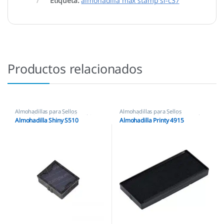
Etiqueta:
almohadilla max stamp si-c37
Productos relacionados
Almohadillas para Sellos
Almohadillas para Sellos
Automáticos
,
Almohadillas Shiny
Automáticos
,
Almohadillas Trodat
Almohadilla Shiny S510
Almohadilla Printy 4915