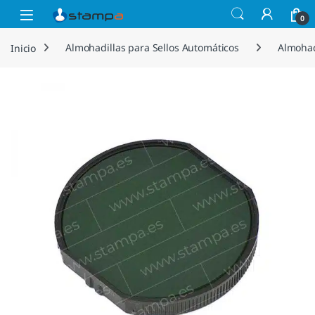
Saltar a la navegación
Saltar al contenido
Open
0
Inicio
Almohadillas para Sellos Automáticos
Almohad