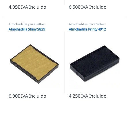
4,05
€
IVA Incluido
6,50
€
IVA Incluido
Almohadillas para Sellos
Almohadillas para Sellos
Automáticos
,
Almohadillas Shiny
Automáticos
,
Almohadillas Trodat
Almohadilla Shiny S829
Almohadilla Printy 4912
6,00
€
IVA Incluido
4,25
€
IVA Incluido