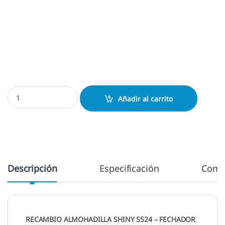
Almohadilla Shiny S524 - S524D cantidad
Añadir al carrito
Descripción
Especificación
Come
RECAMBIO ALMOHADILLA SHINY S524 – FECHADOR