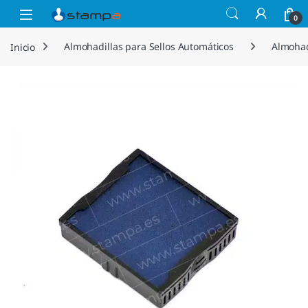
Saltar a la navegación
Saltar al contenido
Open
0
Inicio
Almohadillas para Sellos Automáticos
Almohad