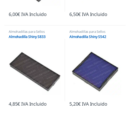
6,00
€
IVA Incluido
6,50
€
IVA Incluido
Almohadillas para Sellos
Almohadillas para Sellos
Automáticos
,
Almohadillas Shiny
Automáticos
,
Almohadillas Shiny
Almohadilla Shiny S833
Almohadilla Shiny S542
4,85
€
IVA Incluido
5,20
€
IVA Incluido