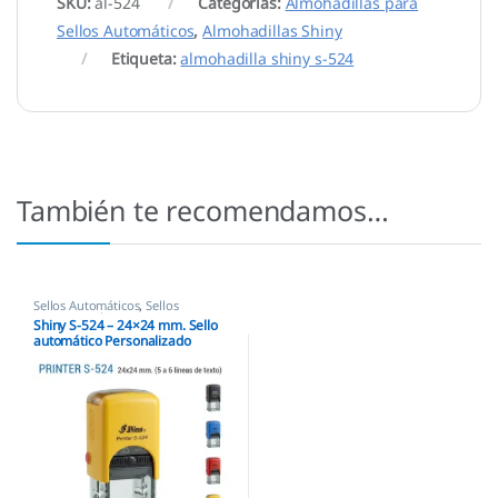
SKU:
al-524
Categorías:
Almohadillas para
Sellos Automáticos
,
Almohadillas Shiny
Etiqueta:
almohadilla shiny s-524
También te recomendamos…
Sellos Automáticos
,
Sellos
empresas
,
Shiny
Shiny S-524 – 24×24 mm. Sello
automático Personalizado
Cuadrado