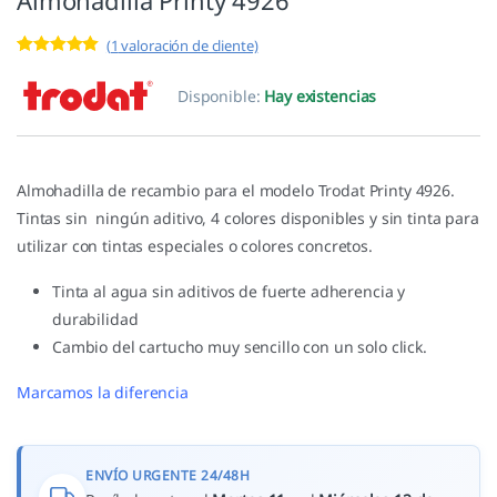
Almohadilla Printy 4926
(
1
valoración de cliente)
Valorado con
1
5.00
de 5 en
Disponible:
Hay existencias
base a
valoración de
un cliente
Almohadilla de recambio para el modelo Trodat Printy 4926.
Tintas sin ningún aditivo, 4 colores disponibles y sin tinta para
utilizar con tintas especiales o colores concretos.
Tinta al agua sin aditivos de fuerte adherencia y
durabilidad
Cambio del cartucho muy sencillo con un solo click.
Marcamos la diferencia
ENVÍO URGENTE 24/48H