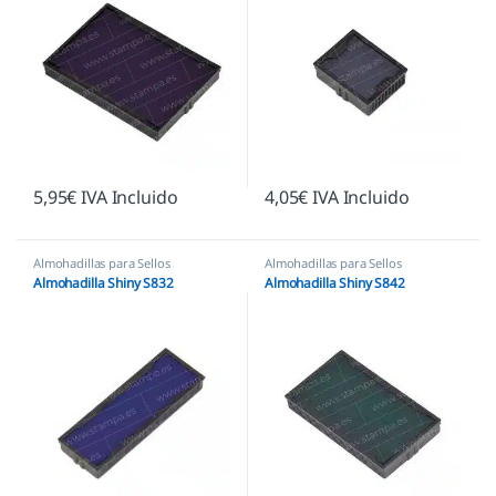
5,95
€
IVA Incluido
4,05
€
IVA Incluido
Almohadillas para Sellos
Almohadillas para Sellos
Automáticos
,
Almohadillas Shiny
Automáticos
,
Almohadillas
Almohadilla Shiny S832
Almohadilla Shiny S842
Ecológicas
,
Almohadillas Shiny