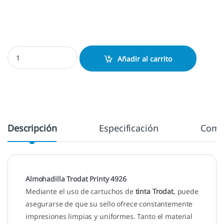
Almohadilla Printy 4926 cantidad
Añadir al carrito
Descripción
Especificación
Come
Almohadilla Trodat Printy 4926
Mediante el uso de cartuchos de
tinta Trodat
, puede
asegurarse de que su sello ofrece constantemente
impresiones limpias y uniformes. Tanto el material