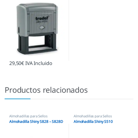
29,50
€
IVA Incluido
Productos relacionados
Almohadillas para Sellos
Almohadillas para Sellos
Automáticos
,
Almohadillas Shiny
Automáticos
,
Almohadillas Shiny
Almohadilla Shiny S828 – S828D
Almohadilla Shiny S510