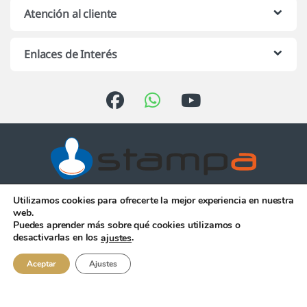
Atención al cliente
Enlaces de Interés
Utilizamos cookies para ofrecerte la mejor experiencia en nuestra
Atención telefónica de 10:00 h.
web.
a 13:00 h. de Lunes a Viernes
Puedes aprender más sobre qué cookies utilizamos o
956 344 058
desactivarlas en los
.
ajustes
Aceptar
Ajustes