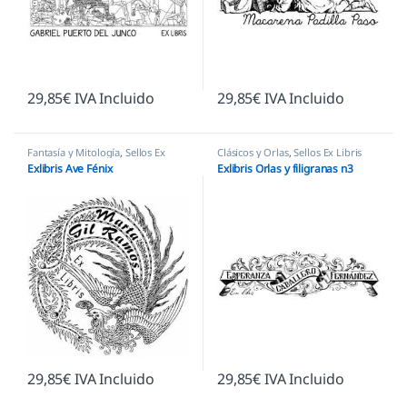
29,85
€
IVA Incluido
29,85
€
IVA Incluido
Fantasía y Mitología
,
Sellos Ex
Clásicos y Orlas
,
Sellos Ex Libris
Libris
Exlibris Ave Fénix
Exlibris Orlas y filigranas n3
29,85
€
IVA Incluido
29,85
€
IVA Incluido