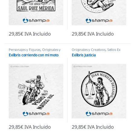
29,85
€
IVA Incluido
29,85
€
IVA Incluido
Personajes y Figuras
,
Originales y
Originales y Creativos
,
Sellos Ex
Creativos
,
Sellos Ex Libris
Libris
Exlibris corriendo con mi moto
Exlibris Justicia
29,85
€
IVA Incluido
29,85
€
IVA Incluido