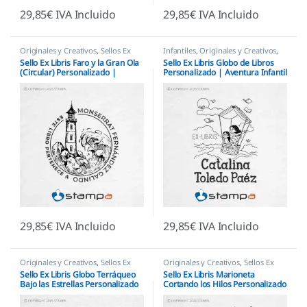
29,85
€
IVA Incluido
29,85
€
IVA Incluido
Originales y Creativos
,
Sellos Ex
Infantiles
,
Originales y Creativos
,
Libris
Sellos Ex Libris
Sello Ex Libris Faro y la Gran Ola
Sello Ex Libris Globo de Libros
(Circular) Personalizado |
Personalizado | Aventura Infantil
Emblema Náutico
29,85
€
IVA Incluido
29,85
€
IVA Incluido
Originales y Creativos
,
Sellos Ex
Originales y Creativos
,
Sellos Ex
Libris
Libris
Sello Ex Libris Globo Terráqueo
Sello Ex Libris Marioneta
Bajo las Estrellas Personalizado
Cortando los Hilos Personalizado
| Viajero
| Símbolo de Libertad