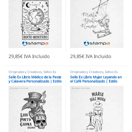
29,85
€
IVA Incluido
29,85
€
IVA Incluido
Originales y Creativos
,
Sellos Ex
Originales y Creativos
,
Sellos Ex
Libris
Libris
Sello Ex Libris Médico de la Peste
Sello Ex Libris Mujer Leyendo en
y Calavera Personalizado | Estilo
el Café Personalizado | Estilo
Gótico
Parisino