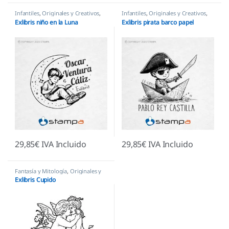
Infantiles
,
Originales y Creativos
,
Infantiles
,
Originales y Creativos
,
Personajes y Figuras
,
Sellos Ex
Personajes y Figuras
,
Sellos Ex
Exlibris niño en la Luna
Exlibris pirata barco papel
Libris
Libris
29,85
€
IVA Incluido
29,85
€
IVA Incluido
Fantasía y Mitología
,
Originales y
Creativos
,
Personajes y Figuras
,
Exlibris Cupido
Sellos Ex Libris