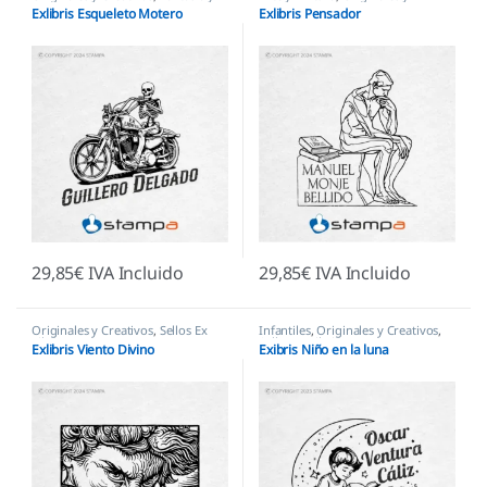
Mitología
,
Sellos Ex Libris
Creativos
,
Sellos Ex Libris
Exlibris Esqueleto Motero
Exlibris Pensador
29,85
€
IVA Incluido
29,85
€
IVA Incluido
Originales y Creativos
,
Sellos Ex
Infantiles
,
Originales y Creativos
,
Libris
Sellos Ex Libris
Exlibris Viento Divino
Exibris Niño en la luna