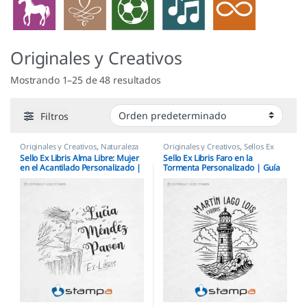
Originales y Creativos
Mostrando 1–25 de 48 resultados
Filtros
Originales y Creativos
,
Naturaleza
Originales y Creativos
,
Sellos Ex
y Flores
,
Sellos Ex Libris
Libris
Sello Ex Libris Alma Libre: Mujer
Sello Ex Libris Faro en la
en el Acantilado Personalizado |
Tormenta Personalizado | Guía
Espíritu Salvaje
Literaria