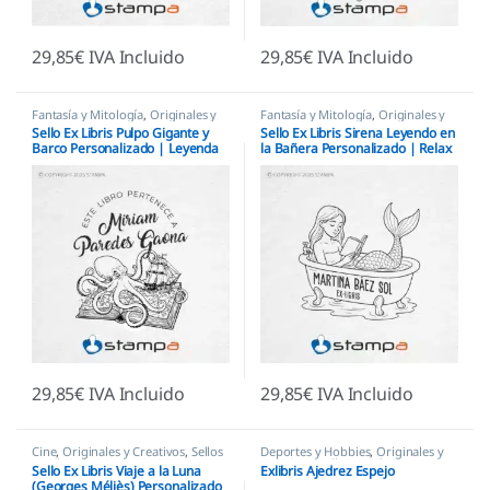
29,85
€
IVA Incluido
29,85
€
IVA Incluido
Fantasía y Mitología
,
Originales y
Fantasía y Mitología
,
Originales y
Creativos
,
Sellos Ex Libris
Creativos
,
Sellos Ex Libris
Sello Ex Libris Pulpo Gigante y
Sello Ex Libris Sirena Leyendo en
Barco Personalizado | Leyenda
la Bañera Personalizado | Relax
del Mar
y Fantasía
29,85
€
IVA Incluido
29,85
€
IVA Incluido
Cine
,
Originales y Creativos
,
Sellos
Deportes y Hobbies
,
Originales y
Ex Libris
Creativos
,
Sellos Ex Libris
Sello Ex Libris Viaje a la Luna
Exlibris Ajedrez Espejo
(Georges Méliès) Personalizado