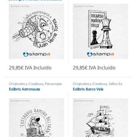
| Clásico Sci-Fi
29,85
€
IVA Incluido
29,85
€
IVA Incluido
Originales y Creativos
,
Personajes
Originales y Creativos
,
Sellos Ex
y Figuras
,
Sellos Ex Libris
Libris
Exlibris Astronauta
Exlibris Barco Vela