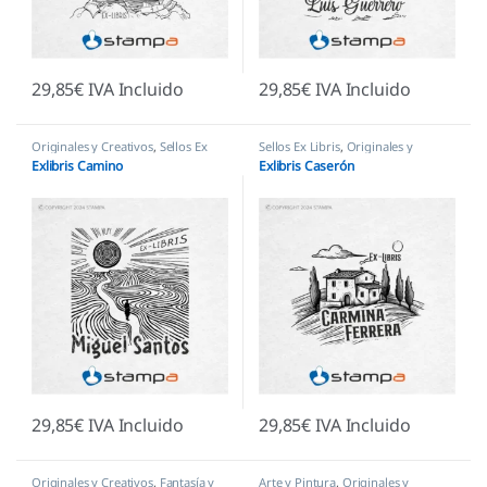
29,85
€
IVA Incluido
29,85
€
IVA Incluido
Originales y Creativos
,
Sellos Ex
Sellos Ex Libris
,
Originales y
Libris
Creativos
Exlibris Camino
Exlibris Caserón
29,85
€
IVA Incluido
29,85
€
IVA Incluido
Originales y Creativos
,
Fantasía y
Arte y Pintura
,
Originales y