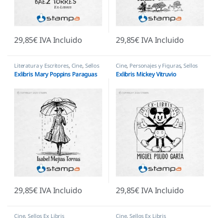
29,85
€
IVA Incluido
29,85
€
IVA Incluido
Literatura y Escritores
,
Cine
,
Sellos
Cine
,
Personajes y Figuras
,
Sellos
Ex Libris
Ex Libris
Exlibris Mary Poppins Paraguas
Exlibris Mickey Vitruvio
29,85
€
IVA Incluido
29,85
€
IVA Incluido
Cine
,
Sellos Ex Libris
Cine
,
Sellos Ex Libris