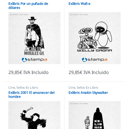
Exlibris Por un puñado de
Exlibris Wall-e
dólares
29,85
€
IVA Incluido
29,85
€
IVA Incluido
Cine
,
Sellos Ex Libris
Cine
,
Sellos Ex Libris
Exlibris 2001 El amanecer del
Exlibris Anakin Skywalker
hombre