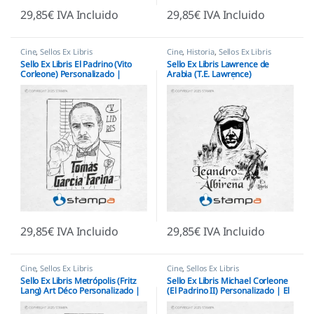
29,85
€
IVA Incluido
29,85
€
IVA Incluido
Cine
,
Sellos Ex Libris
Cine
,
Historia
,
Sellos Ex Libris
Sello Ex Libris El Padrino (Vito
Sello Ex Libris Lawrence de
Corleone) Personalizado |
Arabia (T.E. Lawrence)
Regalo de Cine
Personalizado | Épica en el
Desierto
29,85
€
IVA Incluido
29,85
€
IVA Incluido
Cine
,
Sellos Ex Libris
Cine
,
Sellos Ex Libris
Sello Ex Libris Metrópolis (Fritz
Sello Ex Libris Michael Corleone
Lang) Art Déco Personalizado |
(El Padrino II) Personalizado | El
Cine Sci-Fi
Nuevo Don