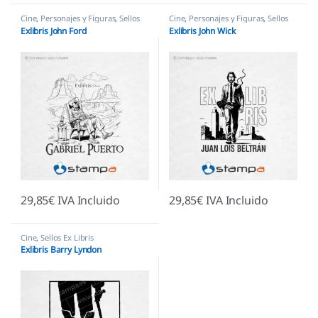
Cine
,
Personajes y Figuras
,
Sellos
Cine
,
Personajes y Figuras
,
Sellos
Ex Libris
Ex Libris
Exlibris John Ford
Exlibris John Wick
29,85
€
IVA Incluido
29,85
€
IVA Incluido
Cine
,
Sellos Ex Libris
Exlibris Barry Lyndon