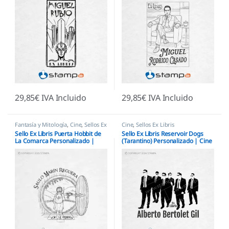
29,85
€
IVA Incluido
29,85
€
IVA Incluido
Fantasía y Mitología
,
Cine
,
Sellos Ex
Cine
,
Sellos Ex Libris
Libris
Sello Ex Libris Puerta Hobbit de
Sello Ex Libris Reservoir Dogs
La Comarca Personalizado |
(Tarantino) Personalizado | Cine
Tierra Media
de Culto