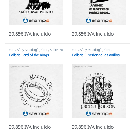
29,85
€
IVA Incluido
29,85
€
IVA Incluido
Fantasía y Mitología
,
Cine
,
Sellos Ex
Fantasía y Mitología
,
Cine
,
Libris
Literatura y Escritores
,
Sellos Ex
Exlibris Lord of the Rings
Exlibris El señor de los anillos
Libris
29,85
€
IVA Incluido
29,85
€
IVA Incluido