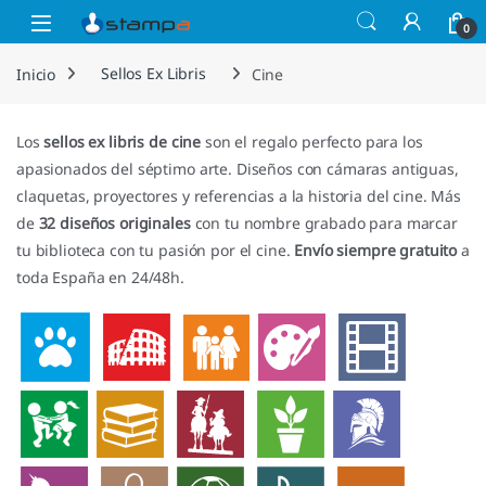
Saltar a la navegación
Saltar al contenido
Open
0
Inicio
Sellos Ex Libris
Cine
Los
sellos ex libris de cine
son el regalo perfecto para los
apasionados del séptimo arte. Diseños con cámaras antiguas,
claquetas, proyectores y referencias a la historia del cine. Más
de
32 diseños originales
con tu nombre grabado para marcar
tu biblioteca con tu pasión por el cine.
Envío siempre gratuito
a
toda España en 24/48h.