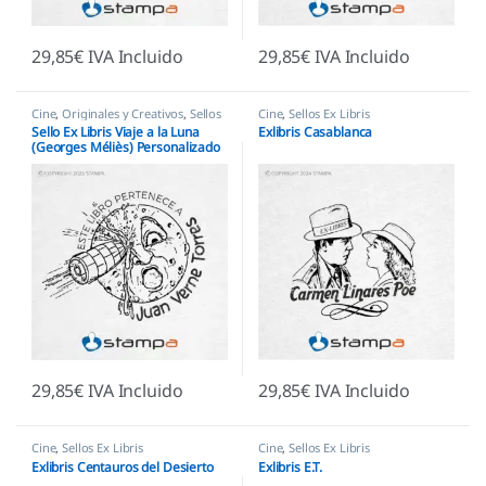
29,85
€
IVA Incluido
29,85
€
IVA Incluido
Cine
,
Originales y Creativos
,
Sellos
Cine
,
Sellos Ex Libris
Ex Libris
Sello Ex Libris Viaje a la Luna
Exlibris Casablanca
(Georges Méliès) Personalizado
| Clásico Sci-Fi
29,85
€
IVA Incluido
29,85
€
IVA Incluido
Cine
,
Sellos Ex Libris
Cine
,
Sellos Ex Libris
Exlibris Centauros del Desierto
Exlibris E.T.