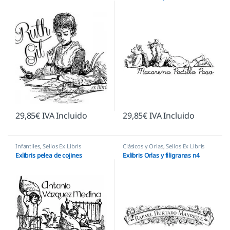
29,85
€
IVA Incluido
29,85
€
IVA Incluido
Infantiles
,
Sellos Ex Libris
Clásicos y Orlas
,
Sellos Ex Libris
Exlibris pelea de cojines
Exlibris Orlas y filigranas n4