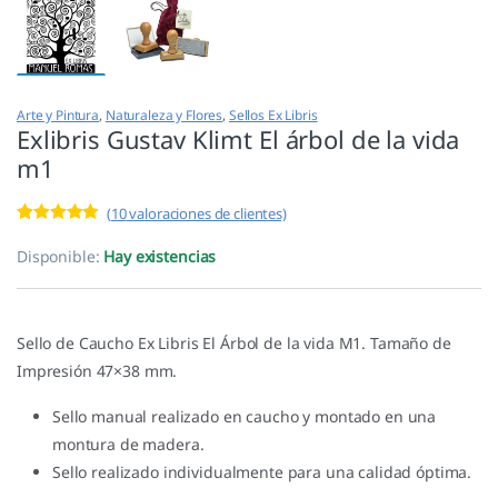
Arte y Pintura
,
Naturaleza y Flores
,
Sellos Ex Libris
Exlibris Gustav Klimt El árbol de la vida
m1
(
10
valoraciones de clientes)
Valorado con
10
5.00
de 5 en
Disponible:
Hay existencias
base a
valoracione
s de
clientes
Sello de Caucho Ex Libris El Árbol de la vida M1. Tamaño de
Impresión 47×38 mm.
Sello manual realizado en caucho y montado en una
montura de madera.
Sello realizado individualmente para una calidad óptima.