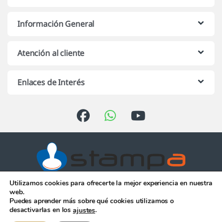
Información General
Atención al cliente
Enlaces de Interés
Utilizamos cookies para ofrecerte la mejor experiencia en nuestra
Atención telefónica de 10:00 h.
web.
a 13:00 h. de Lunes a Viernes
Puedes aprender más sobre qué cookies utilizamos o
956 344 058
desactivarlas en los
.
ajustes