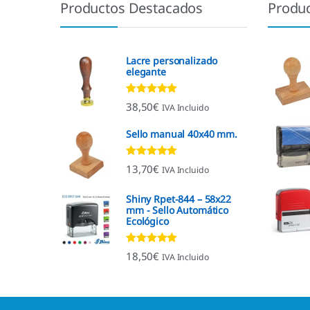
Productos Destacados
Produ
Lacre personalizado
elegante
Valorado con
38,50
€
IVA Incluido
4.92
de 5
Sello manual 40x40 mm.
Valorado con
13,70
€
IVA Incluido
4.96
de 5
Shiny Rpet-844 – 58x22
mm - Sello Automático
Ecológico
Valorado con
18,50
€
IVA Incluido
4.96
de 5