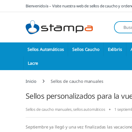
Saltar a la navegación
Saltar al contenido
Bienvenido/a – Visite nuestra web de sellos de caucho y orde
Búsqueda
Sellos Automáticos
Sellos Caucho
Exlibris
Lacre
Inicio
Sellos de caucho manuales
Sellos personalizados para la vue
Sellos de caucho manuales
,
sellos automáticos
1 septiem
Septiembre ya llegó y una vez finalizadas las vacacione