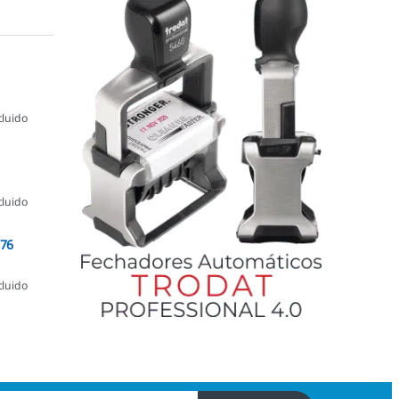
cluido
cluido
076
cluido