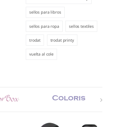
sellos para libros
sellos para ropa
sellos textiles
trodat
trodat printy
vuelta al cole