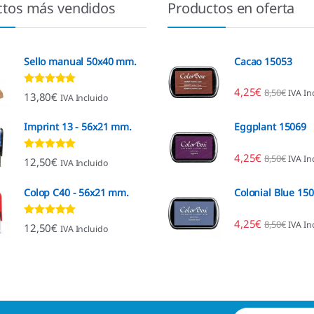
ctos más vendidos
Productos en oferta
Sello manual 50x40 mm.
Cacao 15053
4,25
€
8,50
€
IVA In
Valorado con
13,80
€
IVA Incluido
4.80
de 5
Imprint 13 - 56x21 mm.
Eggplant 15069
4,25
€
8,50
€
IVA In
Valorado con
12,50
€
IVA Incluido
4.96
de 5
Colop C40 - 56x21 mm.
Colonial Blue 15
4,25
€
8,50
€
IVA In
Valorado con
12,50
€
IVA Incluido
4.89
de 5