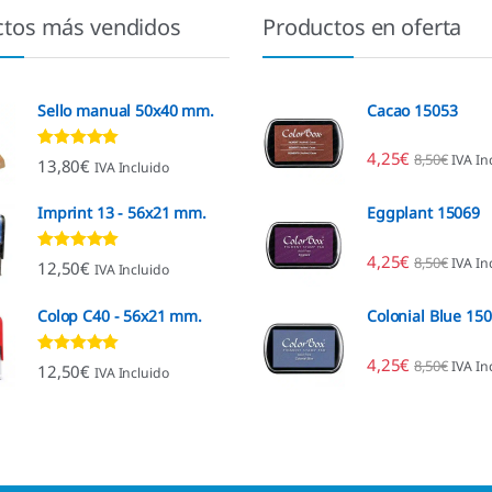
ctos más vendidos
Productos en oferta
Sello manual 50x40 mm.
Cacao 15053
4,25
€
8,50
€
IVA In
Valorado con
13,80
€
IVA Incluido
4.80
de 5
Imprint 13 - 56x21 mm.
Eggplant 15069
4,25
€
8,50
€
IVA In
Valorado con
12,50
€
IVA Incluido
4.96
de 5
Colop C40 - 56x21 mm.
Colonial Blue 15
4,25
€
8,50
€
IVA In
Valorado con
12,50
€
IVA Incluido
4.88
de 5