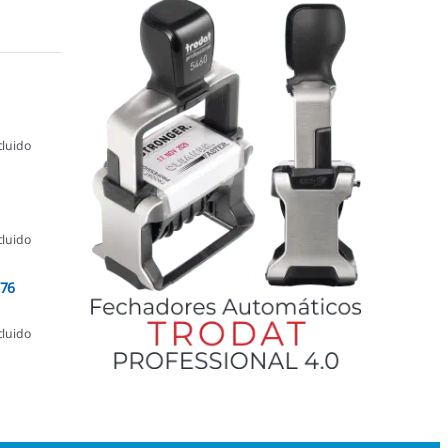
cluido
cluido
076
cluido