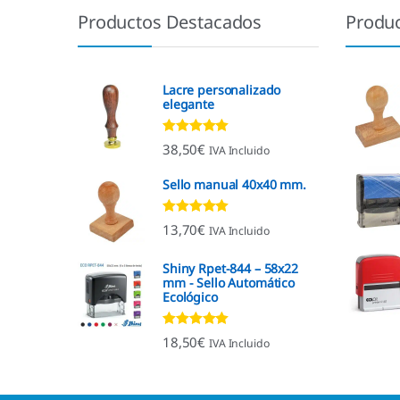
Productos Destacados
Produ
Lacre personalizado
elegante
Valorado con
38,50
€
IVA Incluido
4.92
de 5
Sello manual 40x40 mm.
Valorado con
13,70
€
IVA Incluido
4.96
de 5
Shiny Rpet-844 – 58x22
mm - Sello Automático
Ecológico
Valorado con
18,50
€
IVA Incluido
4.96
de 5