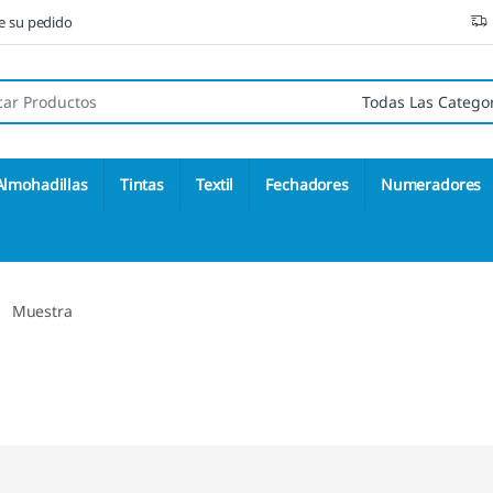
ne su pedido
 de:
Almohadillas
Tintas
Textil
Fechadores
Numeradores
Muestra