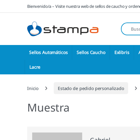
Saltar a la navegación
Saltar al contenido
Bienvenido/a – Visite nuestra web de sellos de caucho y orde
Búsqueda
Sellos Automáticos
Sellos Caucho
Exlibris
Lacre
Inicio
Estado de pedido personalizado
Muestra