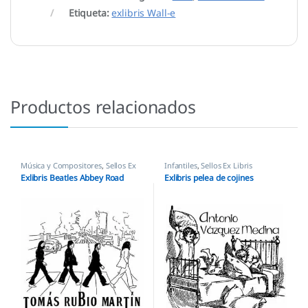
Etiqueta:
exlibris Wall-e
Productos relacionados
Música y Compositores
,
Sellos Ex
Infantiles
,
Sellos Ex Libris
Libris
Exlibris Beatles Abbey Road
Exlibris pelea de cojines