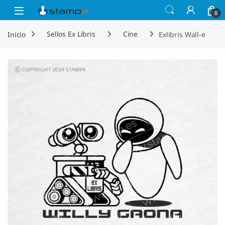
Saltar a la navegación
Saltar al contenido
Open
0
Inicio
Sellos Ex Libris
Cine
Exlibris Wall-e