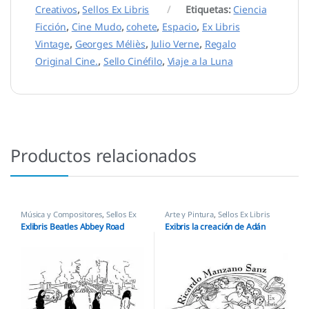
Creativos
,
Sellos Ex Libris
Etiquetas:
Ciencia
Ficción
,
Cine Mudo
,
cohete
,
Espacio
,
Ex Libris
Vintage
,
Georges Méliès
,
Julio Verne
,
Regalo
Original Cine.
,
Sello Cinéfilo
,
Viaje a la Luna
Productos relacionados
Música y Compositores
,
Sellos Ex
Arte y Pintura
,
Sellos Ex Libris
Libris
Exlibris Beatles Abbey Road
Exibris la creación de Adán