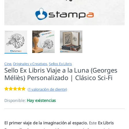
Cine
,
Originales y Creativos
,
Sellos Ex Libris
Sello Ex Libris Viaje a la Luna (Georges
Méliès) Personalizado | Clásico Sci-Fi
(
1
valoración de cliente)
Valorado con
1
5.00
de 5 en
Disponible:
Hay existencias
base a
valoración de
un cliente
El primer viaje de la imaginación al espacio.
Este
Ex Libris