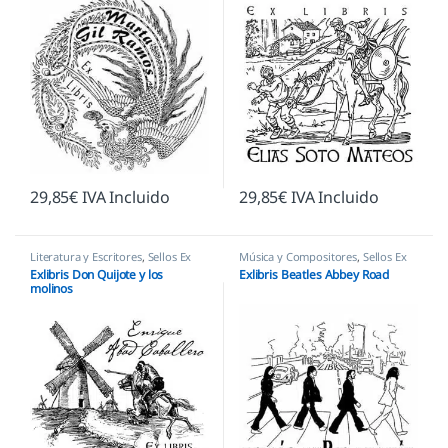
29,85
€
IVA Incluido
29,85
€
IVA Incluido
Literatura y Escritores
,
Sellos Ex
Música y Compositores
,
Sellos Ex
Libris
Libris
Exlibris Don Quijote y los
Exlibris Beatles Abbey Road
molinos