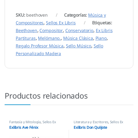
SKU:
beethoven
Categorías:
Música y
Compositores
,
Sellos Ex Libris
Etiquetas:
Beethoven
,
Compositor
,
Conservatorio
,
Ex Libris
Partituras
,
Melómano.
,
Música Clásica
,
Piano
,
Regalo Profesor Música
,
Sello Músico
,
Sello
Personalizado Madera
Productos relacionados
Fantasía y Mitología
,
Sellos Ex
Literatura y Escritores
,
Sellos Ex
Libris
Libris
Exlibris Ave Fénix
Exlibris Don Quiijote