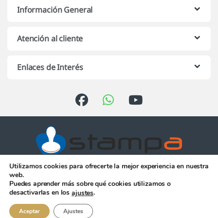
Información General
Atención al cliente
Enlaces de Interés
Utilizamos cookies para ofrecerte la mejor experiencia en nuestra
Atención telefónica de 10:00 h.
web.
a 13:00 h. de Lunes a Viernes
Puedes aprender más sobre qué cookies utilizamos o
956 344 058
desactivarlas en los
.
ajustes
Aceptar
Ajustes