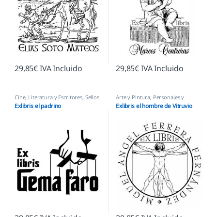
29,85
€
IVA Incluido
29,85
€
IVA Incluido
Cine
,
Literatura y Escritores
,
Sellos
Arte y Pintura
,
Personajes y
Ex Libris
Figuras
,
Sellos Ex Libris
Exlibris el padrino
Exlibris el hombre de Vitruvio