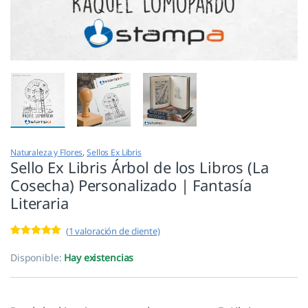
Naturaleza y Flores
,
Sellos Ex Libris
Sello Ex Libris Árbol de los Libros (La
Cosecha) Personalizado | Fantasía
Literaria
(
1
valoración de cliente)
Valorado con
1
5.00
de 5 en
Disponible:
Hay existencias
base a
valoración de
un cliente