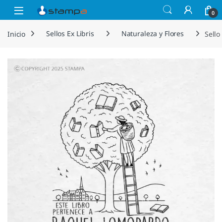
Saltar a la navegación
Saltar al contenido
Open
0
Inicio
Sellos Ex Libris
Naturaleza y Flores
Sello