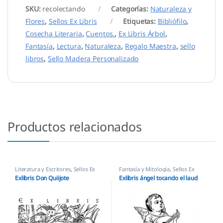
SKU:
recolectando
Categorías:
Naturaleza y
Flores
,
Sellos Ex Libris
Etiquetas:
Bibliófilo
,
Cosecha Literaria
,
Cuentos.
,
Ex Libris Árbol
,
Fantasía
,
Lectura
,
Naturaleza
,
Regalo Maestra
,
sello
libros
,
Sello Madera Personalizado
Productos relacionados
Literatura y Escritores
,
Sellos Ex
Fantasía y Mitología
,
Sellos Ex
Libris
Libris
Exlibris Don Quiijote
Exlibris ángel tocando el laud