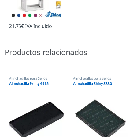
21,75
€
IVA Incluido
Productos relacionados
Almohadillas para Sellos
Almohadillas para Sellos
Automáticos
,
Almohadillas Trodat
Automáticos
,
Almohadillas Shiny
Almohadilla Printy 4915
Almohadilla Shiny S830