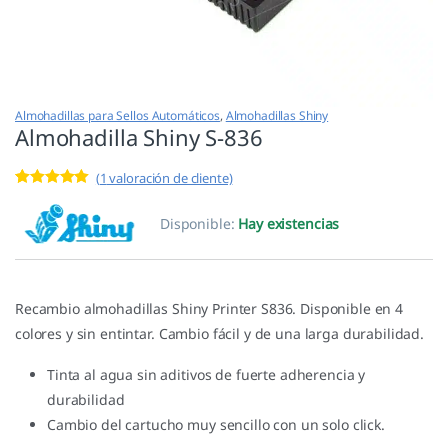
Almohadillas para Sellos Automáticos
,
Almohadillas Shiny
Almohadilla Shiny S-836
(
1
valoración de cliente)
Valorado con
1
5.00
de 5 en
Disponible:
Hay existencias
base a
valoración de
un cliente
Recambio almohadillas Shiny Printer S836. Disponible en 4
colores y sin entintar. Cambio fácil y de una larga durabilidad.
Tinta al agua sin aditivos de fuerte adherencia y
durabilidad
Cambio del cartucho muy sencillo con un solo click.