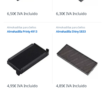
6,50
€
IVA Incluido
6,30
€
IVA Incluido
Almohadillas para Sellos
Almohadillas para Sellos
Automáticos
,
Almohadillas Trodat
Automáticos
,
Almohadillas Shiny
Almohadilla Printy 4913
Almohadilla Shiny S833
4,95
€
IVA Incluido
4,85
€
IVA Incluido