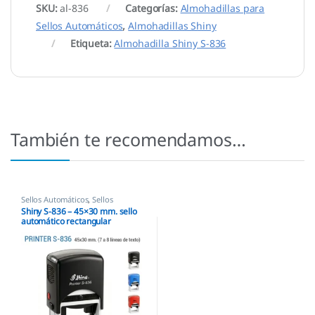
SKU:
al-836
Categorías:
Almohadillas para
Sellos Automáticos
,
Almohadillas Shiny
Etiqueta:
Almohadilla Shiny S-836
También te recomendamos…
Sellos Automáticos
,
Sellos
empresas
,
Shiny
Shiny S-836 – 45×30 mm. sello
automático rectangular