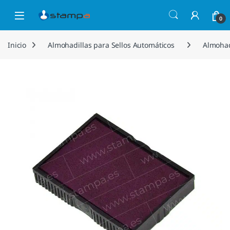
Saltar a la navegación
Saltar al contenido
Open
0
Inicio
Almohadillas para Sellos Automáticos
Almohad