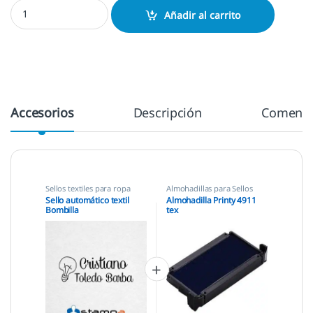
Sello automático textil Bombilla cantidad
Añadir al carrito
Accesorios
Descripción
Comenta
Sellos textiles para ropa
Almohadillas para Sellos
Automáticos
,
Almohadillas
Sello automático textil
Almohadilla Printy 4911
Trodat
,
Sellos textiles para
Bombilla
tex
ropa