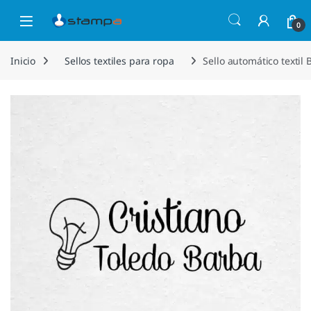
Saltar a la navegación
Saltar al contenido
Open
0
Inicio
Sellos textiles para ropa
Sello automático textil 