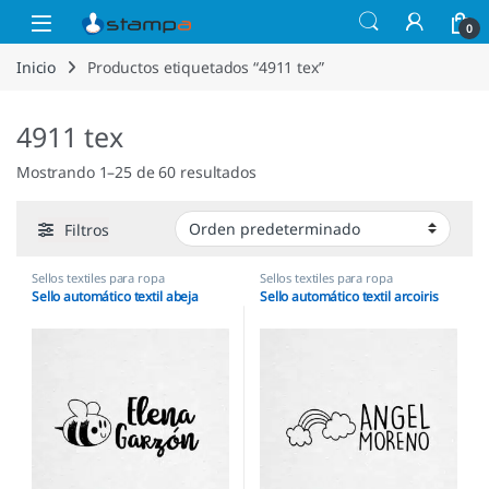
Saltar a la navegación
Saltar al contenido
Open
0
Inicio
Productos etiquetados “4911 tex”
4911 tex
Mostrando 1–25 de 60 resultados
Filtros
Sellos textiles para ropa
Sellos textiles para ropa
Sello automático textil abeja
Sello automático textil arcoiris