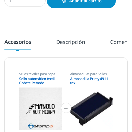
Añadir al carrito
Accesorios
Descripción
Comenta
Sellos textiles para ropa
Almohadillas para Sellos
Automáticos
,
Almohadillas
Sello automático textil
Almohadilla Printy 4911
Trodat
,
Sellos textiles para
Cohete Petardo
tex
ropa