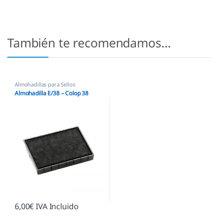
También te recomendamos…
Almohadillas para Sellos
Automáticos
,
Almohadillas Colop
Almohadilla E/38 – Colop 38
6,00
€
IVA Incluido