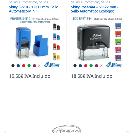
Sellos Automáticos
,
Sellos
Sellos Automáticos
,
Sellos
empresas
,
Shiny
empresas
,
Shiny
Shiny S-510 – 12×12 mm. Sello
Shiny Rpet-844 – 58×22 mm –
Automático Mini
Sello Automático Ecológico
15,50
€
IVA Incluido
18,50
€
IVA Incluido
Marcas De Carrusel