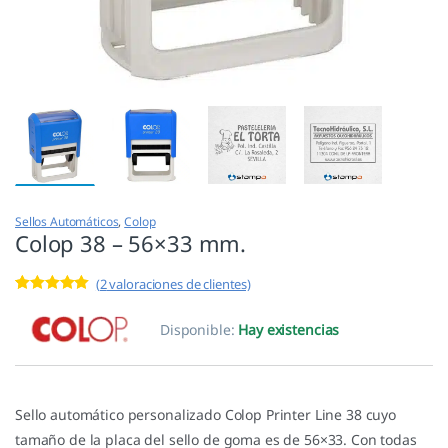
Sellos Automáticos
,
Colop
Colop 38 – 56×33 mm.
(
2
valoraciones de clientes)
Valorado con
2
5.00
de 5 en
Disponible:
Hay existencias
base a
valoracione
s de
clientes
Sello automático personalizado Colop Printer Line 38 cuyo
tamaño de la placa del sello de goma es de 56×33. Con todas