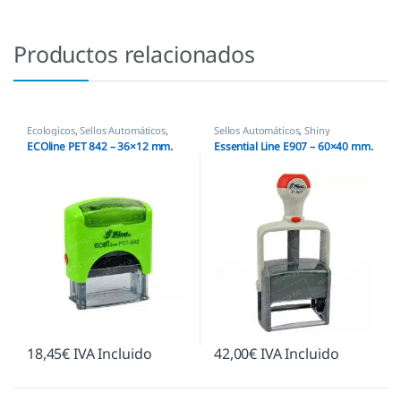
Productos relacionados
Ecologicos
,
Sellos Automáticos
,
Sellos Automáticos
,
Shiny
Shiny
ECOline PET 842 – 36×12 mm.
Essential Line E907 – 60×40 mm.
18,45
€
IVA Incluido
42,00
€
IVA Incluido