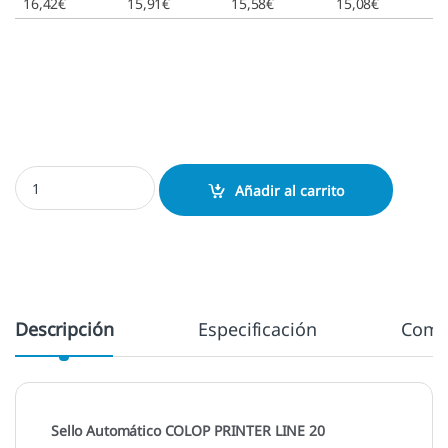
16,42
€
15,91
€
15,58
€
15,08
€
Colop 20 - 38x14 mm. cantidad
Añadir al carrito
Descripción
Especificación
Come
Sello Automático COLOP PRINTER LINE 20