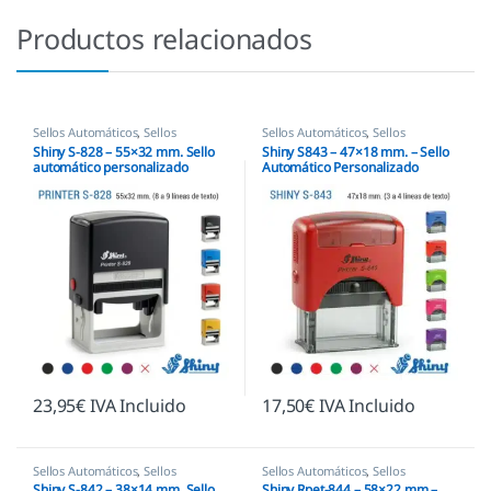
Productos relacionados
Sellos Automáticos
,
Sellos
Sellos Automáticos
,
Sellos
empresas
,
Shiny
empresas
,
Shiny
Shiny S-828 – 55×32 mm. Sello
Shiny S843 – 47×18 mm. – Sello
automático personalizado
Automático Personalizado
23,95
€
IVA Incluido
17,50
€
IVA Incluido
Sellos Automáticos
,
Sellos
Sellos Automáticos
,
Sellos
empresas
,
Shiny
empresas
,
Shiny
Shiny S-842 – 38×14 mm. Sello
Shiny Rpet-844 – 58×22 mm –