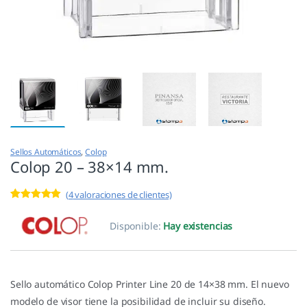
Sellos Automáticos
,
Colop
Colop 20 – 38×14 mm.
(
4
valoraciones de clientes)
Valorado con
4
4.75
de 5 en
Disponible:
Hay existencias
base a
valoracione
s de
clientes
Sello automático Colop Printer Line 20 de 14×38 mm. El nuevo
modelo de visor tiene la posibilidad de incluir su diseño.