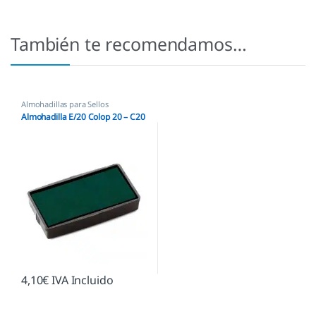
También te recomendamos…
Almohadillas para Sellos
Automáticos
,
Almohadillas Colop
,
Almohadilla E/20 Colop 20 – C20
Almohadillas Ecológicas
4,10
€
IVA Incluido