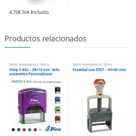
4,70
€
IVA Incluido
Productos relacionados
Sellos Automáticos
,
Sellos
Sellos Automáticos
,
Shiny
empresas
,
Shiny
Shiny S-842 – 38×14 mm. Sello
Essential Line E907 – 60×40 mm.
automático Personalizado