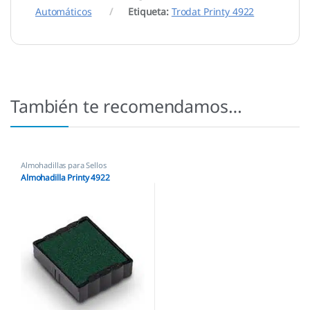
Automáticos
Etiqueta:
Trodat Printy 4922
También te recomendamos…
Almohadillas para Sellos
Automáticos
,
Almohadillas Trodat
Almohadilla Printy 4922