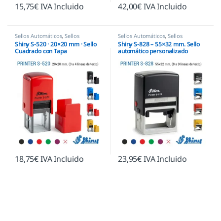
15,75
€
IVA Incluido
42,00
€
IVA Incluido
Sellos Automáticos
,
Sellos
Sellos Automáticos
,
Sellos
empresas
,
Shiny
empresas
,
Shiny
Shiny S-520 · 20×20 mm · Sello
Shiny S-828 – 55×32 mm. Sello
Cuadrado con Tapa
automático personalizado
18,75
€
IVA Incluido
23,95
€
IVA Incluido