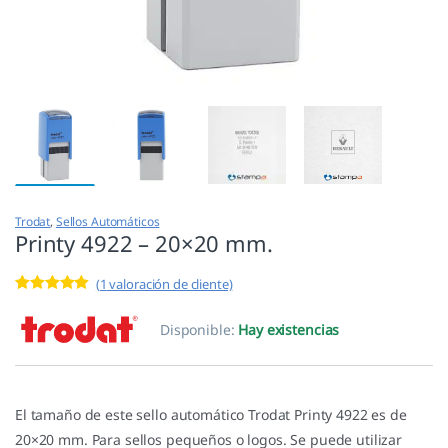
Trodat
,
Sellos Automáticos
Printy 4922 – 20×20 mm.
(
1
valoración de cliente)
Valorado con
1
5.00
de 5 en
Disponible:
Hay existencias
base a
valoración de
un cliente
El tamaño de este sello automático Trodat Printy 4922 es de
20×20 mm. Para sellos pequeños o logos. Se puede utilizar