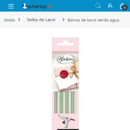
Saltar a la navegación
Saltar al contenido
Open
0
Inicio
Sellos de Lacre
Barras de lacre verde agua