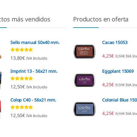
ctos más vendidos
Productos en oferta
Sello manual 50x40 mm.
Cacao 15053
4,25
€
8,50
€
IVA In
Valorado con
13,80
€
IVA Incluido
4.80
de 5
Imprint 13 - 56x21 mm.
Eggplant 15069
4,25
€
8,50
€
IVA In
Valorado con
12,50
€
IVA Incluido
4.96
de 5
Colop C40 - 56x21 mm.
Colonial Blue 15
4,25
€
8,50
€
IVA In
Valorado con
12,50
€
IVA Incluido
4.89
de 5