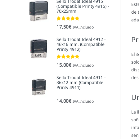
Sello Trodat Ideal 4915
Est
(Compatible Printy 4915) -
70x25mm
de 
ada
Valorado con
17,50
€
IVA Incluido
5.00
de 5
Pr
Sello Trodat Ideal 4912 -
46x16 mm. (Compatible
Printy 4912)
El 
sol
Valorado con
15,00
€
IVA Incluido
5.00
de 5
dis
Sello Trodat Ideal 4911 -
des
36x12 mm (Compatible
Printy 4911)
Un
14,00
€
IVA Incluido
La 
soñ
inf
sen