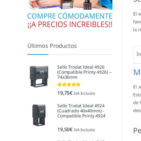
El 
fav
la 
Últimos Productos
Ín
Sello Trodat Ideal 4926
Ma
(Compatible Printy 4926) –
74x36mm
El
se
Valorado con
19,75
€
IVA Incluido
Est
5.00
de 5
de 
Sello Trodat Ideal 4924
deta
(Cuadrado 40x40mm) -
Compatible Printy 4924
Pe
19,50
€
IVA Incluido