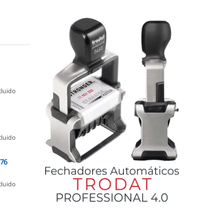
cluido
cluido
076
cluido