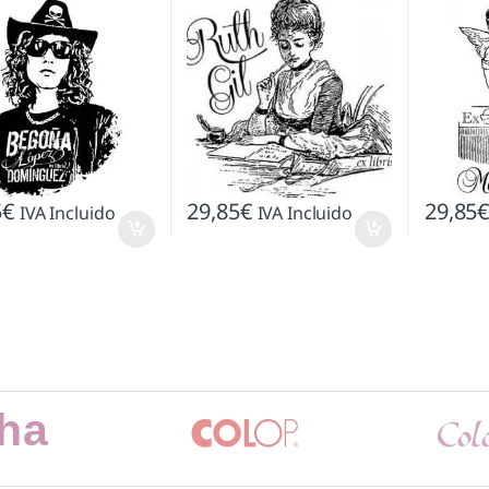
5
€
29,85
€
29,85
IVA Incluido
IVA Incluido