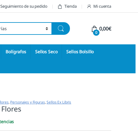
Seguimiento de su pedido
Tienda
Mi cuenta
0,00
€
0
Bolígrafos
Sellos Seco
Sellos Bolsillo
lores
,
Personajes y Figuras
,
Sellos Ex Libris
 Flores
tencias