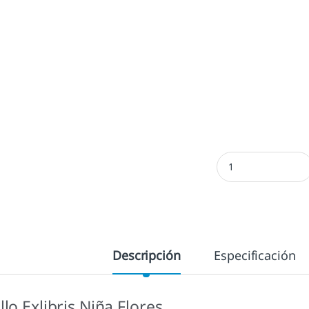
Exlibris Niña Flores
Descripción
Especificación
llo Exlibris Niña Flores