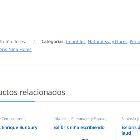
U:
niña flores
Categorías:
Infantiles
,
Naturaleza y Flores
,
Pers
ibris Niña Flores
uctos relacionados
y Compositores
,
Infantiles
,
Personajes y Figuras
,
Fantasía y
es y Figuras
,
Sellos Ex
Sellos Ex Libris
Libris
is Enrique Bunbury
Exlibris niña escribiendo
Exlibris 
laud