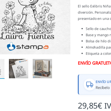
El sello Exlibris Ni
diversión. Personali
presentado en una c
Sello de cauc
Base y mango m
Bolsa de hilo d
Almohadilla par
Etiqueta a color
ENVÍO GRATUITO 
ENVÍO U
Recíbelo 
29,85
€
I