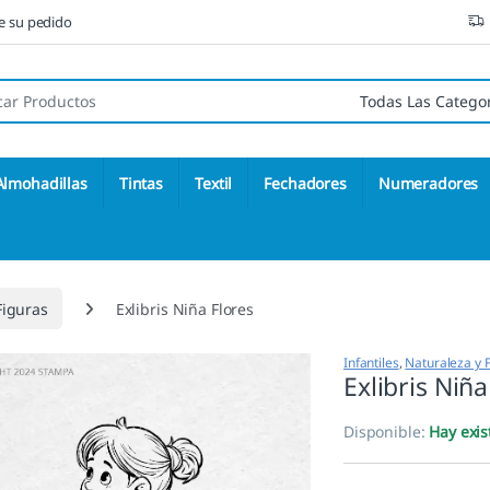
ne su pedido
 de:
Almohadillas
Tintas
Textil
Fechadores
Numeradores
Figuras
Exlibris Niña Flores
Infantiles
,
Naturaleza y F
Exlibris Niña
Disponible:
Hay exis