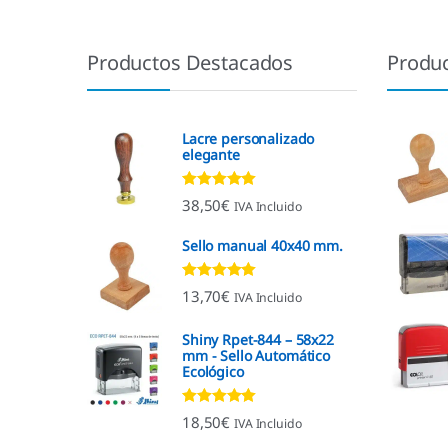
Productos Destacados
Produ
Lacre personalizado
elegante
Valorado con
38,50
€
IVA Incluido
4.92
de 5
Sello manual 40x40 mm.
Valorado con
13,70
€
IVA Incluido
4.96
de 5
Shiny Rpet-844 – 58x22
mm - Sello Automático
Ecológico
Valorado con
18,50
€
IVA Incluido
4.96
de 5