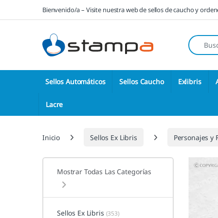
Saltar a la navegación
Saltar al contenido
Bienvenido/a – Visite nuestra web de sellos de caucho y orde
Búsqueda
Sellos Automáticos
Sellos Caucho
Exlibris
Lacre
Inicio
Sellos Ex Libris
Personajes y 
Mostrar Todas Las Categorías
Sellos Ex Libris
(353)