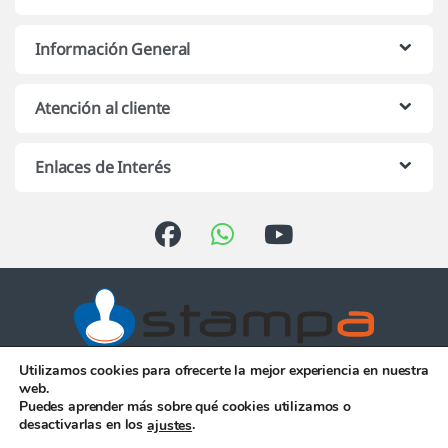
Información General
Atención al cliente
Enlaces de Interés
Utilizamos cookies para ofrecerte la mejor experiencia en nuestra
Atención telefónica de 10:00 h.
web.
a 13:00 h. de Lunes a Viernes
Puedes aprender más sobre qué cookies utilizamos o
956 344 058
desactivarlas en los
.
ajustes