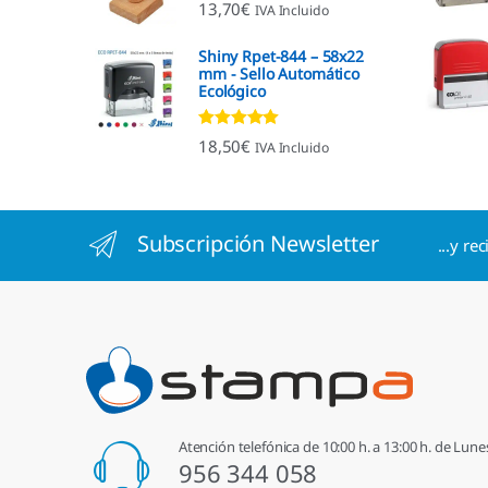
Valorado con
13,70
€
IVA Incluido
4.96
de 5
Shiny Rpet-844 – 58x22
mm - Sello Automático
Ecológico
Valorado con
18,50
€
IVA Incluido
4.96
de 5
Subscripción Newsletter
...y re
Atención telefónica de 10:00 h. a 13:00 h. de Lune
956 344 058