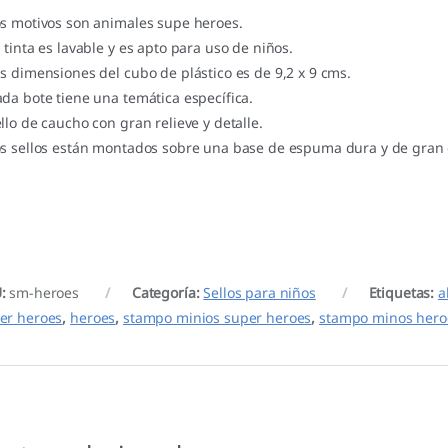
os motivos son animales supe heroes.
a tinta es lavable y es apto para uso de niños.
as dimensiones del cubo de plástico es de 9,2 x 9 cms.
ada bote tiene una temática específica.
ello de caucho con gran relieve y detalle.
os sellos están montados sobre una base de espuma dura y de gran 
U:
sm-heroes
Categoría:
Sellos para niños
Etiquetas:
a
er heroes
,
heroes
,
stampo minios super heroes
,
stampo minos hero