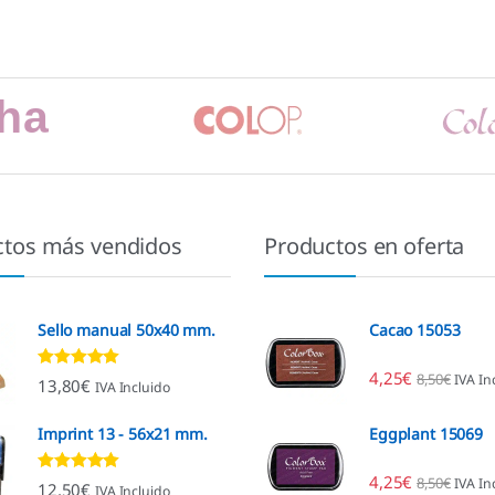
ctos más vendidos
Productos en oferta
Sello manual 50x40 mm.
Cacao 15053
4,25
€
8,50
€
IVA In
Valorado con
13,80
€
IVA Incluido
4.80
de 5
Imprint 13 - 56x21 mm.
Eggplant 15069
4,25
€
8,50
€
IVA In
Valorado con
12,50
€
IVA Incluido