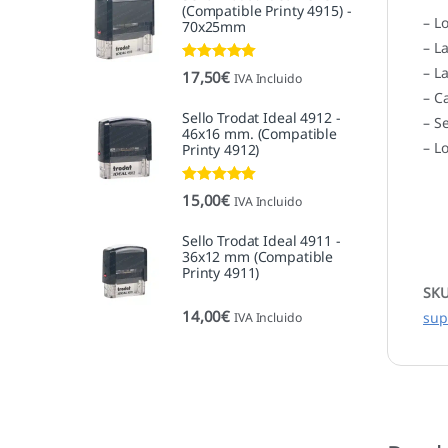
(Compatible Printy 4915) -
– L
70x25mm
– L
– L
Valorado con
17,50
€
IVA Incluido
5.00
de 5
– C
Sello Trodat Ideal 4912 -
– S
46x16 mm. (Compatible
– L
Printy 4912)
Valorado con
15,00
€
IVA Incluido
5.00
de 5
Sello Trodat Ideal 4911 -
36x12 mm (Compatible
Printy 4911)
SK
14,00
€
sup
IVA Incluido