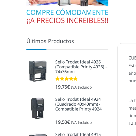
Últimos Productos
CUB
Sello Trodat Ideal 4926
Est
(Compatible Printy 4926) –
74x36mm
año
hue
Valorado con
19,75
€
IVA Incluido
5.00
de 5
Sello Trodat Ideal 4924
La 
(Cuadrado 40x40mm) -
mez
Compatible Printy 4924
tie
19,50
€
IVA Incluido
12 
Sello Trodat Ideal 4915