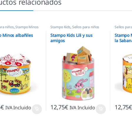
uctos relacionados
ara niños
,
Stampo Minos
Stampo Kids
,
Sellos para niños
Sellos par
 Minos albañiles
Stampo Kids Lili y sus
Stampo 
amigos
la Saban
5
€
12,75
€
12,75
IVA Incluido
IVA Incluido