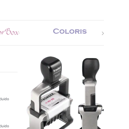
cluido
cluido