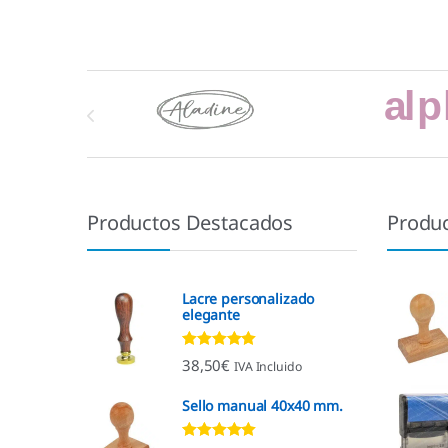
Marcas De Carrusel
Productos Destacados
Produ
Lacre personalizado
elegante
Valorado con
38,50
€
IVA Incluido
4.92
de 5
Sello manual 40x40 mm.