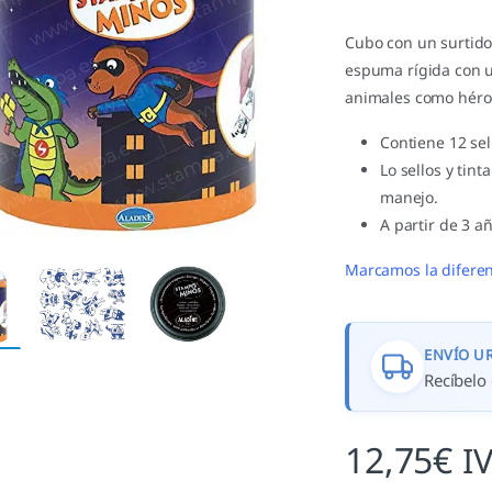
Cubo con un surtido
espuma rígida con u
animales como héro
Contiene 12 sel
Lo sellos y tin
manejo.
A partir de 3 a
Marcamos la diferen
ENVÍO U
Recíbelo 
12,75
€
I