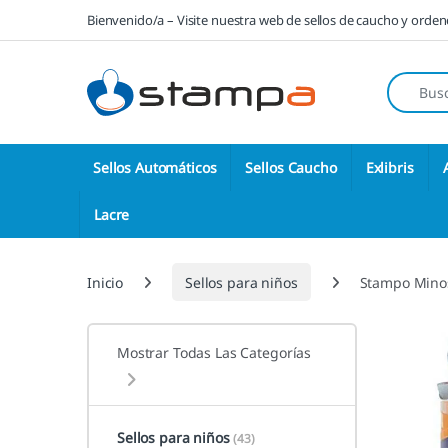
Saltar a la navegación
Saltar al contenido
Bienvenido/a – Visite nuestra web de sellos de caucho y orde
Búsqueda
Sellos Automáticos
Sellos Caucho
Exlibris
Lacre
Inicio
Sellos para niños
Stampo Mino
Mostrar Todas Las Categorías
Sellos para niños
(43)