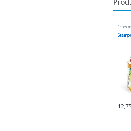
Prod
Sellos p
Stampo
12,7