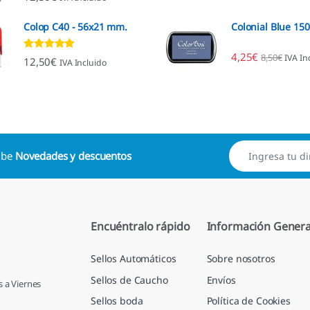
4.96
de 5
Colop C40 - 56x21 mm.
Colonial Blue 15
4,25
€
8,50
€
IVA In
Valorado con
12,50
€
IVA Incluido
4.89
de 5
cibe
Novedades y descuentos
Encuéntralo rápido
Información Genera
Sellos Automáticos
Sobre nosotros
Sellos de Caucho
Envíos
s a Viernes
Sellos boda
Política de Cookies