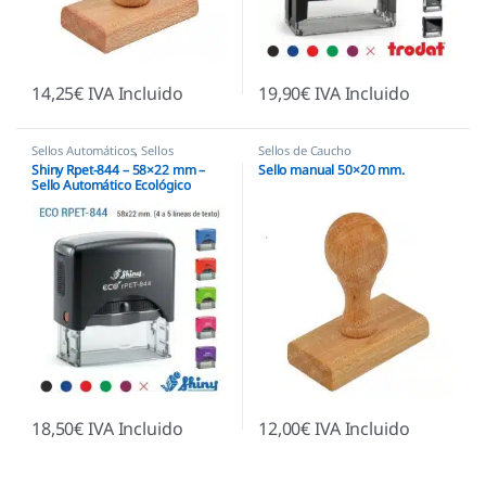
14,25
€
IVA Incluido
19,90
€
IVA Incluido
Sellos Automáticos
,
Sellos
Sellos de Caucho
empresas
,
Shiny
Shiny Rpet-844 – 58×22 mm –
Sello manual 50×20 mm.
Sello Automático Ecológico
18,50
€
IVA Incluido
12,00
€
IVA Incluido