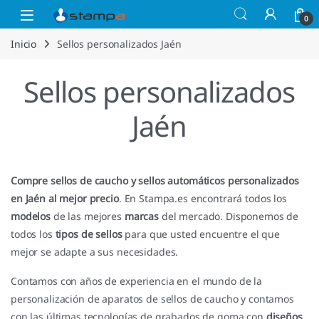
Saltar a la navegación
Saltar al contenido
Open
0
Inicio
Sellos personalizados Jaén
Sellos personalizados
Jaén
Compre sellos de caucho y sellos automáticos personalizados
en Jaén al mejor precio
. En Stampa.es encontrará todos los
modelos
de las mejores
marcas
del mercado. Disponemos de
todos los
tipos de sellos
para que usted encuentre el que
mejor se adapte a sus necesidades.
Contamos con años de experiencia en el mundo de la
personalización de aparatos de sellos de caucho y contamos
con las últimas tecnologías de grabados de goma con
diseños