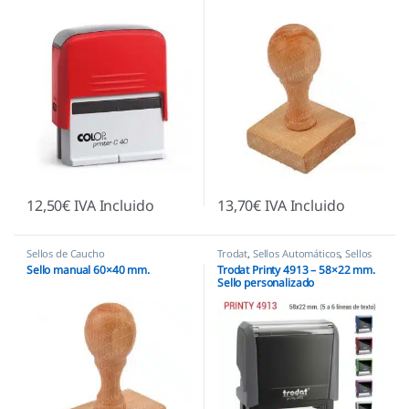
12,50
€
IVA Incluido
13,70
€
IVA Incluido
Sellos de Caucho
Trodat
,
Sellos Automáticos
,
Sellos
empresas
Sello manual 60×40 mm.
Trodat Printy 4913 – 58×22 mm.
Sello personalizado