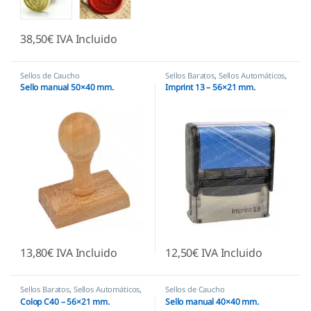
38,50
€
IVA Incluido
Sellos de Caucho
Sellos Baratos
,
Sellos Automáticos
,
Sellos empresas
Sello manual 50×40 mm.
Imprint 13 – 56×21 mm.
13,80
€
IVA Incluido
12,50
€
IVA Incluido
Sellos Baratos
,
Sellos Automáticos
,
Sellos de Caucho
Sellos empresas
Colop C40 – 56×21 mm.
Sello manual 40×40 mm.