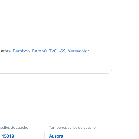
uetas:
Bamboo
,
Bambú
,
TVC1-69
,
Versacolor
sellos de caucho
Tampones sellos de caucho
l 15018
Aurora