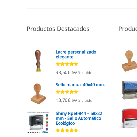
Productos Destacados
Produ
Lacre personalizado
elegante
Valorado con
38,50
€
IVA Incluido
4.92
de 5
Sello manual 40x40 mm.
Valorado con
13,70
€
IVA Incluido
4.96
de 5
Shiny Rpet-844 – 58x22
mm - Sello Automático
Ecológico
Valorado con