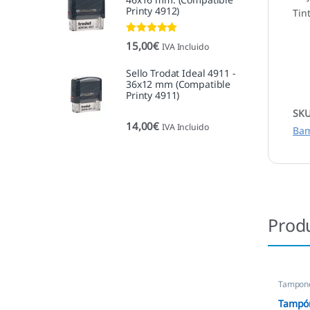
Printy 4912)
Tin
Valorado con
15,00
€
IVA Incluido
5.00
de 5
Sello Trodat Ideal 4911 -
36x12 mm (Compatible
Printy 4911)
SK
14,00
€
IVA Incluido
Ba
Prod
Tampone
empres
Tampón