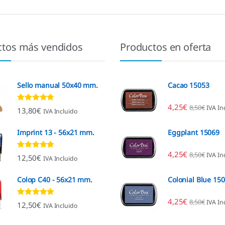
ctos más vendidos
Productos en oferta
Sello manual 50x40 mm.
Cacao 15053
4,25
€
8,50
€
IVA In
Valorado con
13,80
€
IVA Incluido
4.80
de 5
Imprint 13 - 56x21 mm.
Eggplant 15069
4,25
€
8,50
€
IVA In
Valorado con
12,50
€
IVA Incluido
4.96
de 5
Colop C40 - 56x21 mm.
Colonial Blue 15
4,25
€
8,50
€
IVA In
Valorado con
12,50
€
IVA Incluido
4.88
de 5