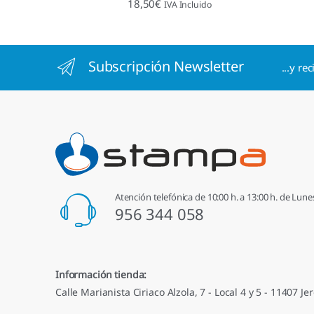
18,50
€
IVA Incluido
4.96
de 5
Subscripción Newsletter
...y re
Atención telefónica de 10:00 h. a 13:00 h. de Lune
956 344 058
Información tienda:
Calle Marianista Ciriaco Alzola, 7 - Local 4 y 5 - 11407 Jer