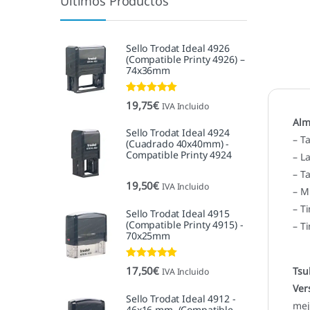
Últimos Productos
Sello Trodat Ideal 4926
(Compatible Printy 4926) –
74x36mm
Valorado con
19,75
€
IVA Incluido
5.00
de 5
Alm
Sello Trodat Ideal 4924
– T
(Cuadrado 40x40mm) -
Compatible Printy 4924
– L
– T
19,50
€
IVA Incluido
– M
– T
Sello Trodat Ideal 4915
(Compatible Printy 4915) -
– T
70x25mm
Valorado con
17,50
€
Tsu
IVA Incluido
5.00
de 5
Ver
Sello Trodat Ideal 4912 -
mej
46x16 mm. (Compatible