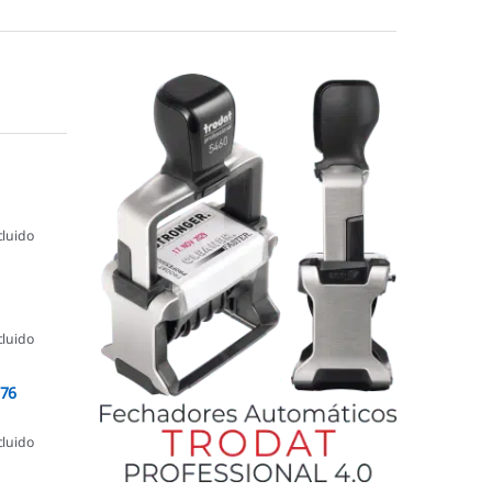
cluido
cluido
076
cluido