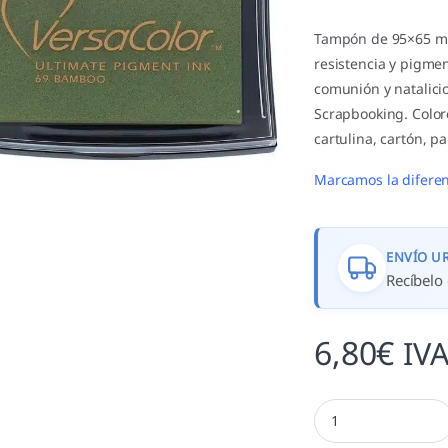
Tampón de 95×65 mm
resistencia y pigme
comunión y natalici
Scrapbooking. Colore
cartulina, cartón, p
Marcamos la diferen
ENVÍO U
Recíbelo 
6,80
€
IVA
Tinta Bamboo canti