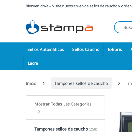
Saltar a la navegación
Saltar al contenido
Bienvenido/a – Visite nuestra web de sellos de caucho y orde
Búsqueda
Sellos Automáticos
Sellos Caucho
Exlibris
Lacre
Inicio
Tampones sellos de caucho
Ti
Mostrar Todas Las Categorías
Tampones sellos de caucho
(258)