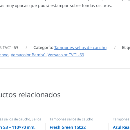
tas muy opacas que podrá estampar sobre fondos oscuros.
U:
TVC1-69
Categoría:
Tampones sellos de caucho
Etiq
mboo
,
Versacolor Bambú
,
Versacolor TVC1-69
uctos relacionados
s sellos de caucho
,
Sellos
Tampones sellos de caucho
Tampones 
as
 S3 – 110×70 mm.
Fresh Green 15022
Azul Rea