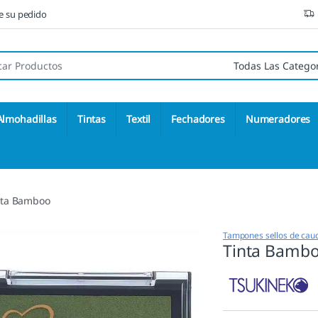
ne su pedido
 de:
Almohadillas
Tintas
Textil
Fechadores
Numeradores
nta Bamboo
Tampones sellos de cau
Tinta Bamb