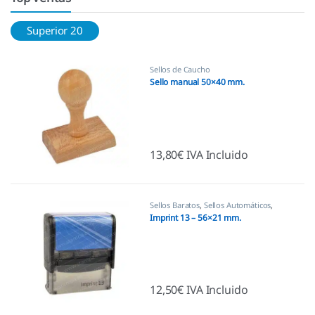
Superior 20
Sellos de Caucho
Sello manual 50×40 mm.
13,80
€
IVA Incluido
Sellos Baratos
,
Sellos Automáticos
,
Sellos empresas
Imprint 13 – 56×21 mm.
12,50
€
IVA Incluido