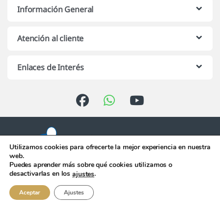
Información General
Atención al cliente
Enlaces de Interés
Utilizamos cookies para ofrecerte la mejor experiencia en nuestra
web.
Puedes aprender más sobre qué cookies utilizamos o
Atención telefónica de 10:00 h.
desactivarlas en los
.
ajustes
a 13:00 h. de Lunes a Viernes
956 344 058
Aceptar
Ajustes