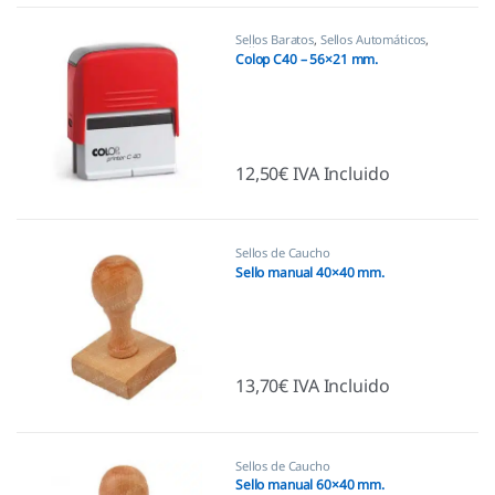
Sellos Baratos
,
Sellos Automáticos
,
Sellos empresas
Colop C40 – 56×21 mm.
12,50
€
IVA Incluido
Sellos de Caucho
Sello manual 40×40 mm.
13,70
€
IVA Incluido
Sellos de Caucho
Sello manual 60×40 mm.