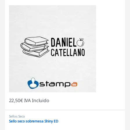
22,50
€
IVA Incluido
Sellos Seco
Sello seco sobremesa Shiny ED