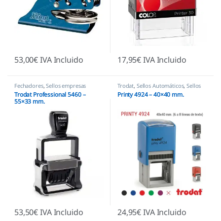
53,00
€
IVA Incluido
17,95
€
IVA Incluido
Fechadores
,
Sellos empresas
Trodat
,
Sellos Automáticos
,
Sellos
empresas
Trodat Professional 5460 –
Printy 4924 – 40×40 mm.
55×33 mm.
53,50
€
IVA Incluido
24,95
€
IVA Incluido