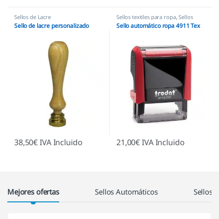
Sellos de Lacre
Sellos textiles para ropa
,
Sellos
para niños
Sello de lacre personalizado
Sello automático ropa 4911 Tex
38,50
€
IVA Incluido
21,00
€
IVA Incluido
Los Productos De La Cuadrícula
Mejores ofertas
Sellos Automáticos
Sellos 