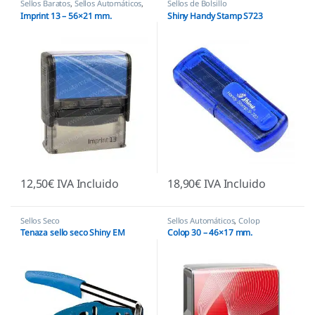
Sellos Baratos
,
Sellos Automáticos
,
Sellos de Bolsillo
Sellos empresas
Imprint 13 – 56×21 mm.
Shiny Handy Stamp S723
12,50
€
IVA Incluido
18,90
€
IVA Incluido
Sellos Seco
Sellos Automáticos
,
Colop
Tenaza sello seco Shiny EM
Colop 30 – 46×17 mm.