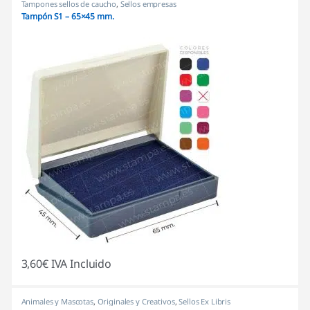
Tampones sellos de caucho
,
Sellos empresas
Tampón S1 – 65×45 mm.
3,60
€
IVA Incluido
Animales y Mascotas
,
Originales y Creativos
,
Sellos Ex Libris