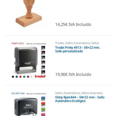
14,25
€
IVA Incluido
Trodat
,
Sellos Automáticos
,
Sellos
empresas
Trodat Printy 4913 – 58×22 mm.
Sello personalizado
19,90
€
IVA Incluido
Sellos Automáticos
,
Sellos empresas
,
Shiny
Shiny Rpet-844 – 58×22 mm – Sello
Automático Ecológico