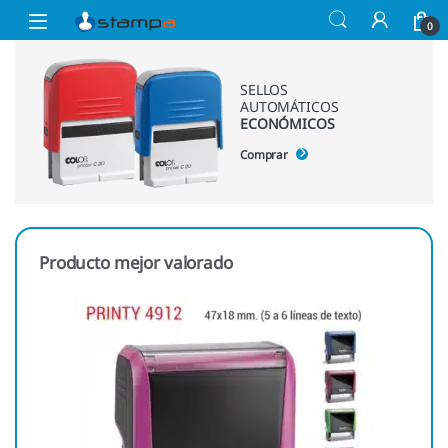
Saltar a la navegación
Saltar al contenido
Open
0
SELLOS
AUTOMÁTICOS
ECONÓMICOS
Comprar
Producto mejor valorado