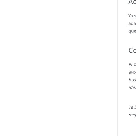
Ad
Ya 
ada
que
Co
El 
evo
bus
idea
Te 
mej