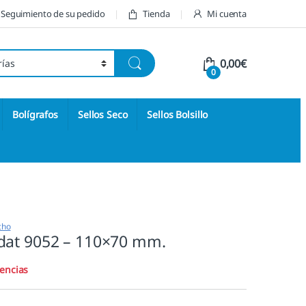
Seguimiento de su pedido
Tienda
Mi cuenta
0,00
€
0
Bolígrafos
Sellos Seco
Sellos Bolsillo
cho
at 9052 – 110×70 mm.
tencias