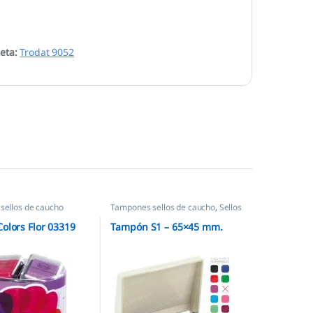
ueta:
Trodat 9052
sellos de caucho
Tampones sellos de caucho
,
Sellos
empresas
olors Flor 03319
Tampón S1 – 65×45 mm.