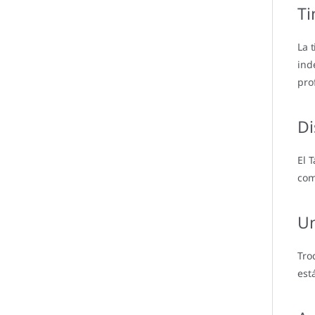
Ti
La 
ind
pro
Di
El 
com
Un
Tro
est