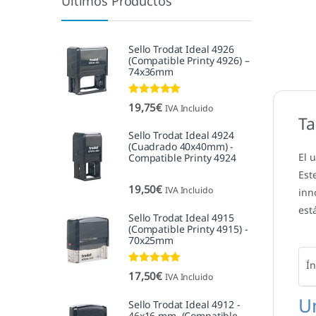
Últimos Productos
Sello Trodat Ideal 4926
(Compatible Printy 4926) –
74x36mm
Valorado con
19,75
€
IVA Incluido
5.00
de 5
Ta
Sello Trodat Ideal 4924
(Cuadrado 40x40mm) -
El 
Compatible Printy 4924
Est
19,50
€
IVA Incluido
inn
est
Sello Trodat Ideal 4915
(Compatible Printy 4915) -
70x25mm
Ín
Valorado con
17,50
€
IVA Incluido
5.00
de 5
U
Sello Trodat Ideal 4912 -
46x16 mm. (Compatible