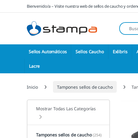
Saltar a la navegación
Saltar al contenido
Bienvenido/a – Visite nuestra web de sellos de caucho y orde
Búsqueda
Sellos Automáticos
Sellos Caucho
Exlibris
Lacre
Inicio
Tampones sellos de caucho
Ta
Mostrar Todas Las Categorías
Tampones sellos de caucho
(254)