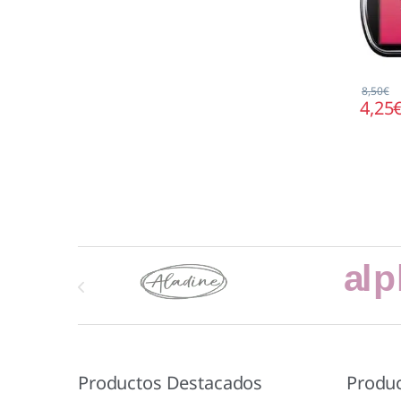
8,50
€
4,25
Marcas De Carrusel
Productos Destacados
Produ