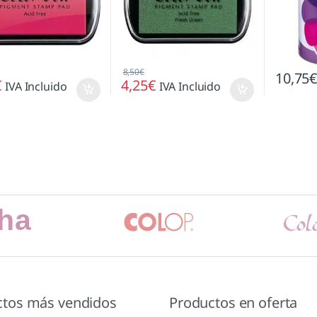
8,50
€
10,75
€
4,25
€
IVA Incluido
IVA Incluido
ctos más vendidos
Productos en oferta