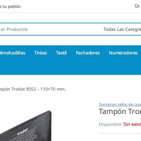
ne su pedido
 de:
Almohadillas
Tintas
Textil
Fechadores
Numeradores
mpón Trodat 9052 – 110×70 mm.
Tampones sellos de cau
Tampón Trod
Disponible:
Sin exis