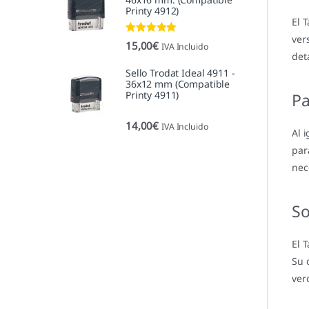
Printy 4912)
El 
ver
Valorado con
15,00
€
IVA Incluido
5.00
de 5
det
Sello Trodat Ideal 4911 -
36x12 mm (Compatible
Printy 4911)
Pa
14,00
€
IVA Incluido
Al 
par
nec
So
El 
Su 
ver