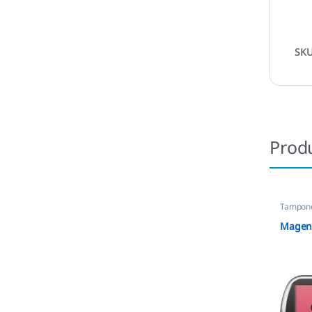
SK
Prod
Tampone
Magen