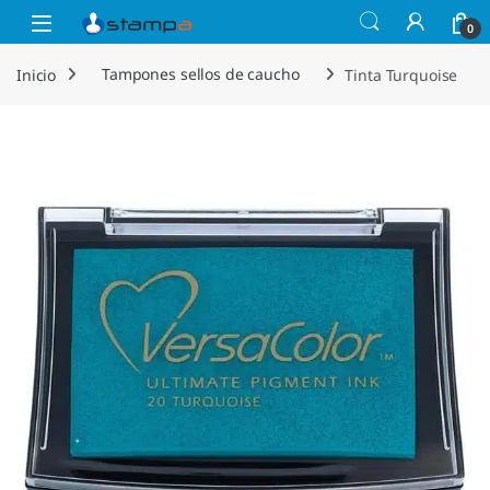
Saltar a la navegación
Saltar al contenido
Open
0
Inicio
Tampones sellos de caucho
Tinta Turquoise