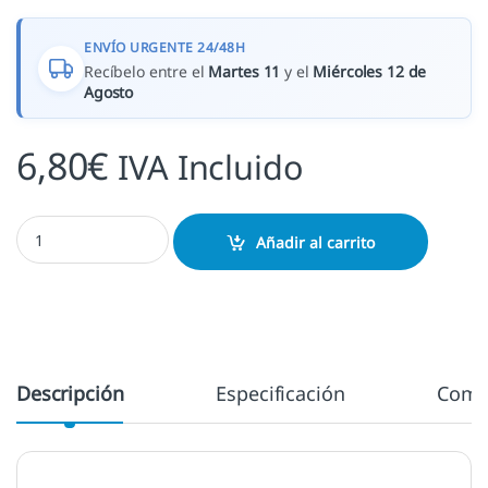
ENVÍO URGENTE 24/48H
Recíbelo entre el
Martes 11
y el
Miércoles 12 de
Agosto
6,80
€
IVA Incluido
Tinta Turquoise cantidad
Añadir al carrito
Descripción
Especificación
Come