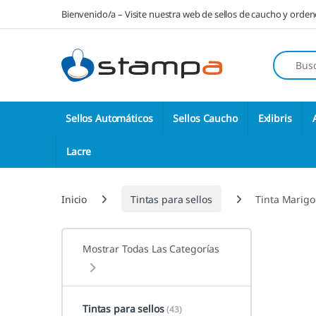
Saltar a la navegación
Saltar al contenido
Bienvenido/a – Visite nuestra web de sellos de caucho y orde
Búsqueda
Sellos Automáticos
Sellos Caucho
Exlibris
Lacre
Inicio
Tintas para sellos
Tinta Marigo
Mostrar Todas Las Categorías
Tintas para sellos
(43)