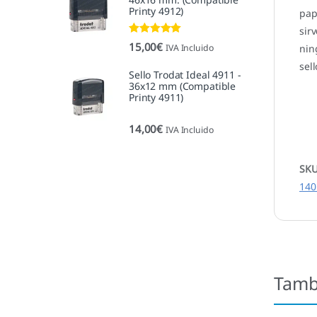
Printy 4912)
pap
sir
Valorado con
15,00
€
IVA Incluido
nin
5.00
de 5
sel
Sello Trodat Ideal 4911 -
36x12 mm (Compatible
Printy 4911)
14,00
€
IVA Incluido
SK
140
Tamb