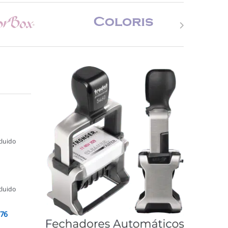
cluido
cluido
076