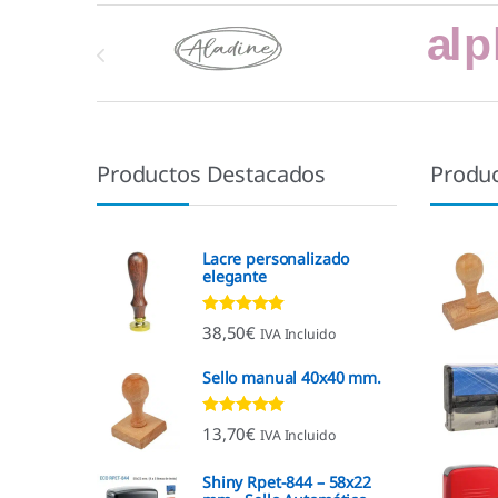
Marcas De Carrusel
Productos Destacados
Produ
Lacre personalizado
elegante
Valorado con
38,50
€
IVA Incluido
4.92
de 5
Sello manual 40x40 mm.
Valorado con
13,70
€
IVA Incluido
4.96
de 5
Shiny Rpet-844 – 58x22