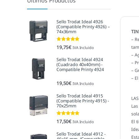
Últimos Productos
Sello Trodat Ideal 4926
(Compatible Printy 4926) –
74x36mm
TIN
– R
Valorado con
19,75
€
tam
IVA Incluido
5.00
de 5
– A
Sello Trodat Ideal 4924
– P
(Cuadrado 40x40mm) -
Compatible Printy 4924
– G
– E
19,50
€
IVA Incluido
Sello Trodat Ideal 4915
LAS
(Compatible Printy 4915) -
70x25mm
Las
sol
Valorado con
17,50
€
El 
IVA Incluido
5.00
de 5
Ide
Sello Trodat Ideal 4912 -
Est
46x16 mm. (Compatible