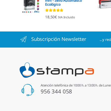
mm - Sello Automático
Ecológico
Valorado con
18,50
€
IVA Incluido
4.96
de 5
Subscripción Newsletter
...y re
Atención telefónica de 10:00 h. a 13:00 h. de Lune
956 344 058