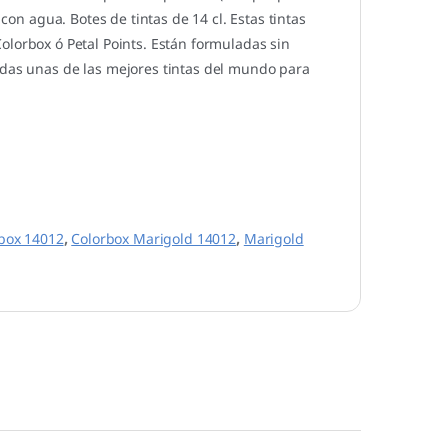
 con agua. Botes de tintas de 14 cl. Estas tintas
Colorbox ó Petal Points. Están formuladas sin
adas unas de las mejores tintas del mundo para
box 14012
,
Colorbox Marigold 14012
,
Marigold