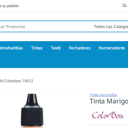
ne su pedido
 de:
Almohadillas
Tintas
Textil
Fechadores
Numeradores
ld Colorbox 14012
Tintas para sellos
Tinta Marig