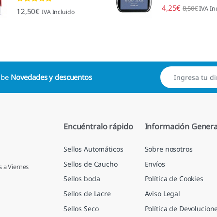
4,25
€
8,50
€
IVA In
Valorado con
12,50
€
IVA Incluido
4.89
de 5
cibe
Novedades y descuentos
Encuéntralo rápido
Información Genera
Sellos Automáticos
Sobre nosotros
Sellos de Caucho
Envíos
s a Viernes
Sellos boda
Política de Cookies
Sellos de Lacre
Aviso Legal
Sellos Seco
Política de Devolucion