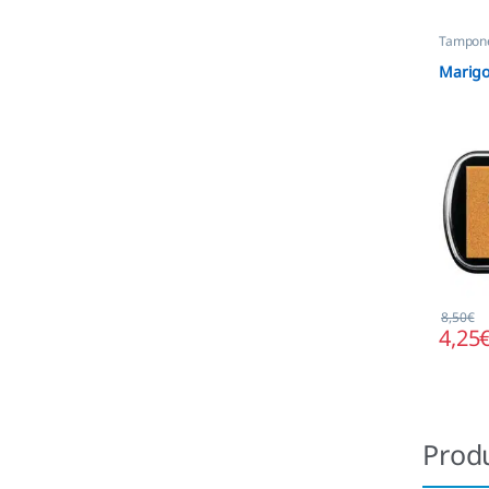
Tampone
Marigo
8,50
€
4,25
Prod