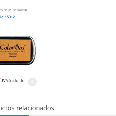
s sellos de caucho
ld 15012
€
IVA Incluido
uctos relacionados