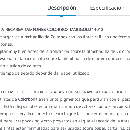
Descripción
Especificación
TA RECARGA TAMPONES COLORBOX MARIGOLD 14012
ecargar las
almohadilla de Colorbox
con las tintas refill es una for
pones.
gitar muy bien antes de la aplicación sobre la almohadilla de Colorb
resionar el tarro de tinta sobre la almohadilla de manera uniforme co
ran surtido de colores.
l tiempo de secado depende del papel utilizado
 TINTAS DE COLORBOX DESTACAN POR SU GRAN CALIDAD Y OPACID
 tintas de
Colorbox
tienen unos pigmentos que perduran con el paso 
ar. Están disponibles en un gran surtido de colores como el arcoiris,
tiempo de secado es medio / lento lo que las convierte en una gran 
al para Scrapbooking y otro proyectos en el que el secado de la tint
as tintas estan formuladas para ser usadas sobre papel, cartulina, c