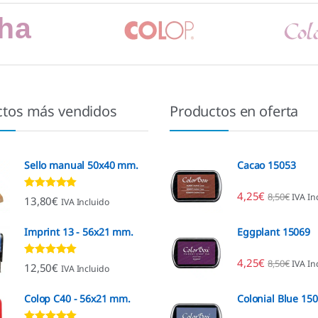
ctos más vendidos
Productos en oferta
Sello manual 50x40 mm.
Cacao 15053
4,25
€
8,50
€
IVA In
Valorado con
13,80
€
IVA Incluido
4.80
de 5
Imprint 13 - 56x21 mm.
Eggplant 15069
4,25
€
8,50
€
IVA In
Valorado con
12,50
€
IVA Incluido
4.96
de 5
Colop C40 - 56x21 mm.
Colonial Blue 15