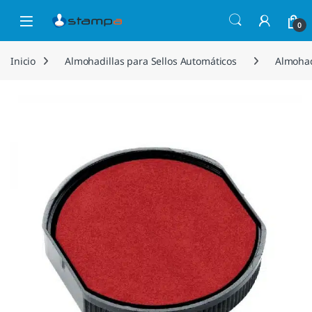
Saltar a la navegación
Saltar al contenido
Open
0
Inicio
Almohadillas para Sellos Automáticos
Almohad