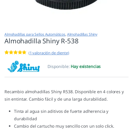
Almohadillas para Sellos Automáticos
,
Almohadillas Shiny
Almohadilla Shiny R-538
(
1
valoración de cliente)
Valorado con
1
5.00
de 5 en
Disponible:
Hay existencias
base a
valoración de
un cliente
Recambio almohadillas Shiny R538. Disponible en 4 colores y
sin entintar. Cambio fácil y de una larga durabilidad.
Tinta al agua sin aditivos de fuerte adherencia y
durabilidad
Cambio del cartucho muy sencillo con un solo click.