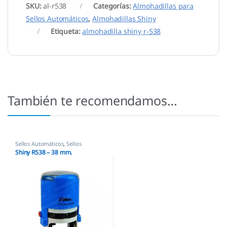
SKU:
al-r538
Categorías:
Almohadillas para
Sellos Automáticos
,
Almohadillas Shiny
Etiqueta:
almohadilla shiny r-538
También te recomendamos…
Sellos Automáticos
,
Sellos
empresas
,
Shiny
Shiny R538 – 38 mm.