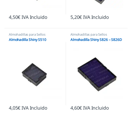
4,50
€
IVA Incluido
5,20
€
IVA Incluido
Almohadillas para Sellos
Almohadillas para Sellos
Automáticos
,
Almohadillas Shiny
Automáticos
,
Almohadillas Shiny
Almohadilla Shiny S510
Almohadilla Shiny S826 – S826D
4,05
€
IVA Incluido
4,60
€
IVA Incluido