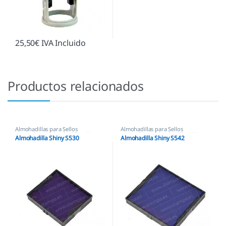
25,50
€
IVA Incluido
Productos relacionados
Almohadillas para Sellos
Almohadillas para Sellos
Automáticos
,
Almohadillas Shiny
Automáticos
,
Almohadillas Shiny
Almohadilla Shiny S530
Almohadilla Shiny S542