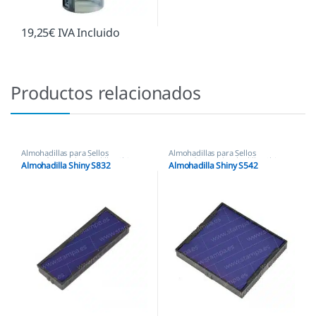
19,25
€
IVA Incluido
Productos relacionados
Almohadillas para Sellos
Almohadillas para Sellos
Automáticos
,
Almohadillas Shiny
Automáticos
,
Almohadillas Shiny
Almohadilla Shiny S832
Almohadilla Shiny S542