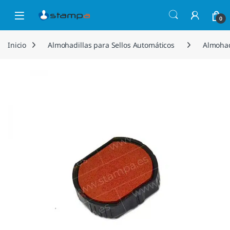
Saltar a la navegación
Saltar al contenido
Open
0
Inicio
Almohadillas para Sellos Automáticos
Almohad