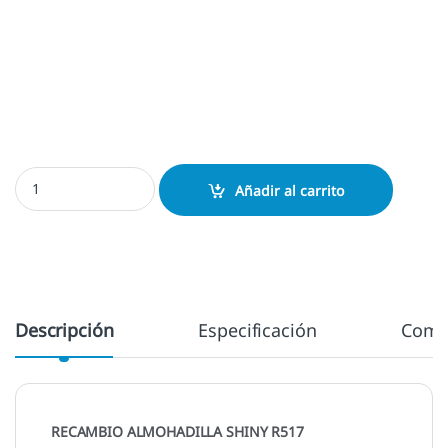
Almohadilla Shiny R517 cantidad
Añadir al carrito
Descripción
Especificación
Come
RECAMBIO ALMOHADILLA SHINY R517