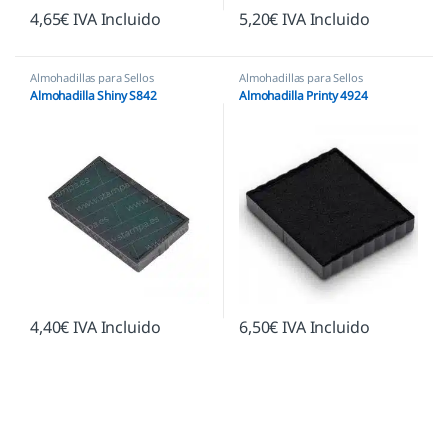
4,65
€
IVA Incluido
5,20
€
IVA Incluido
Almohadillas para Sellos
Almohadillas para Sellos
Automáticos
,
Almohadillas
Automáticos
,
Almohadillas Trodat
Almohadilla Shiny S842
Almohadilla Printy 4924
Ecológicas
,
Almohadillas Shiny
4,40
€
IVA Incluido
6,50
€
IVA Incluido